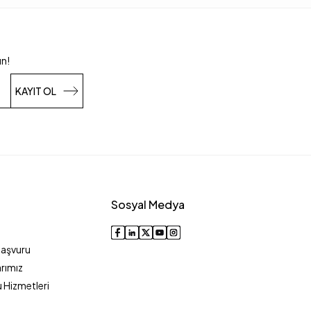
un!
KAYIT OL
Sosyal Medya
Başvuru
rımız
 Hizmetleri