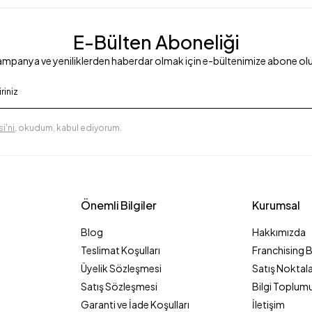
E-Bülten Aboneliği
mpanya ve yeniliklerden haberdar olmak için e-bültenimize abone ol
i'ni
, okudum, kabul ediyorum.
Önemli Bilgiler
Kurumsal
Blog
Hakkımızda
Teslimat Koşulları
Franchising 
Üyelik Sözleşmesi
Satış Noktala
Satış Sözleşmesi
Bilgi Toplumu
Garanti ve İade Koşulları
İletişim