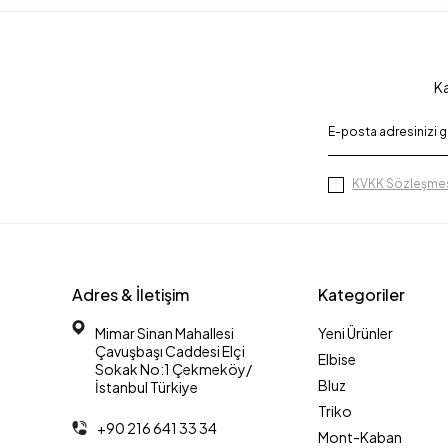
Ka
KVKK Sözleşmes
Adres & İletişim
Kategoriler
Mimar Sinan Mahallesi
Yeni Ürünler
Çavuşbaşı Caddesi Elçi
Elbise
Sokak No:1 Çekmeköy/
Bluz
İstanbul Türkiye
Triko
+90 216 641 33 34
Mont-Kaban