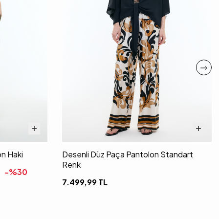
on Haki
Desenli Düz Paça Pantolon Standart
Renk
-%
30
7.499,99
TL