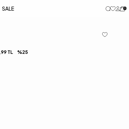
SALE
0
,99
TL
%
25