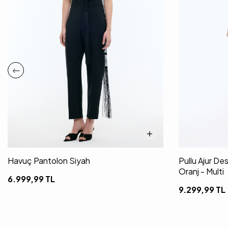
Havuç Pantolon Siyah
Pullu Ajur De
Oranj - Multi
6.999,99
TL
9.299,99
TL