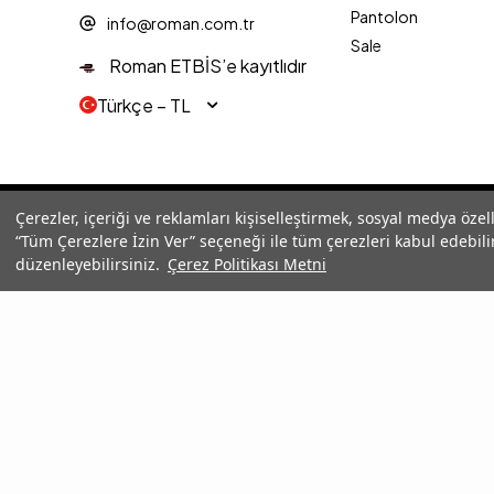
Pantolon
info@roman.com.tr
Sale
Roman ETBİS’e kayıtlıdır
Türkçe − TL
© 2025 Roman® Tüm Hakları Saklıdır, İzinsiz kullanılamaz
Çerezler, içeriği ve reklamları kişiselleştirmek, sosyal medya özel
“Tüm Çerezlere İzin Ver” seçeneği ile tüm çerezleri kabul edebilir
düzenleyebilirsiniz.
Çerez Politikası Metni