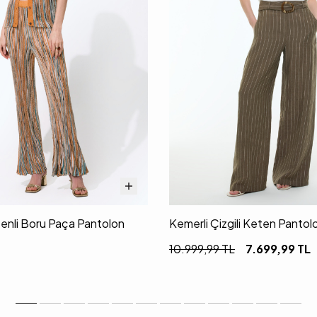
senli Boru Paça Pantolon
Kemerli Çizgili Keten Pantol
10.999,99
TL
7.699,99
TL