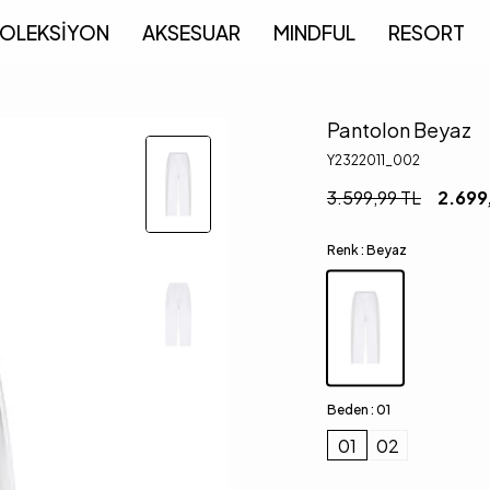
OLEKSİYON
AKSESUAR
MINDFUL
RESORT
Pantolon Beyaz
Y2322011_002
3.599,99
TL
2.699
Renk :
Beyaz
Beden :
01
01
02