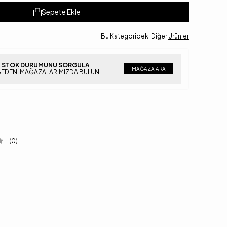
Sepete Ekle
Bu Kategorideki Diğer
Ürünler
 STOK DURUMUNU SORGULA
MAĞAZA ARA
BEDENI MAĞAZALARIMIZDA BULUN.
(0)