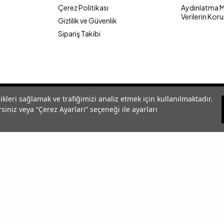
Çerez Politikası
Aydınlatma Me
Verilerin Kor
Gizlilik ve Güvenlik
Sipariş Takibi
likleri sağlamak ve trafiğimizi analiz etmek için kullanılmaktadır.
siniz veya “Çerez Ayarları” seçeneği ile ayarları