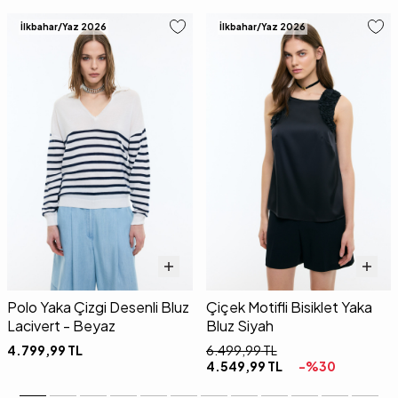
İlkbahar/Yaz 2026
İlkbahar/Yaz 2026
Polo Yaka Çizgi Desenli Bluz
Çiçek Motifli Bisiklet Yaka
Lacivert - Beyaz
Bluz Siyah
4.799,99
TL
6.499,99
TL
4.549,99
TL
-%
30