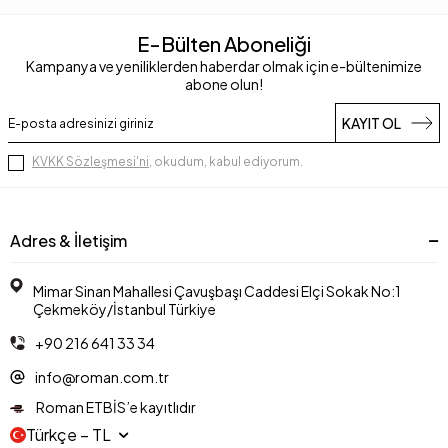
E-Bülten Aboneliği
Kampanya ve yeniliklerden haberdar olmak için e-bültenimize
abone olun!
KAYIT OL
KVKK Sözleşmesi'ni
, okudum, kabul ediyorum.
Adres & İletişim
Mimar Sinan Mahallesi Çavuşbaşı Caddesi Elçi Sokak No:1
Çekmeköy/İstanbul Türkiye
+90 216 641 33 34
info@roman.com.tr
Roman ETBİS’e kayıtlıdır
Türkçe − TL