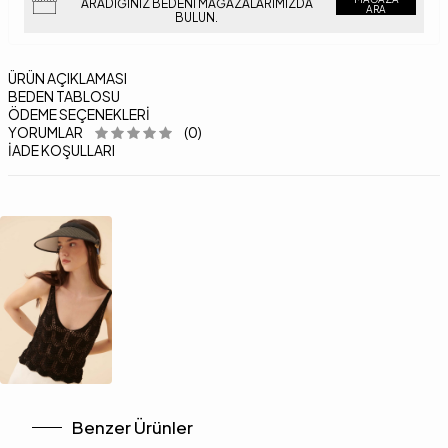
ARADIĞINIZ BEDENI MAĞAZALARIMIZDA
ARA
BULUN.
ÜRÜN AÇIKLAMASI
BEDEN TABLOSU
ÖDEME SEÇENEKLERI
YORUMLAR
(0)
İADE KOŞULLARI
Benzer Ürünler