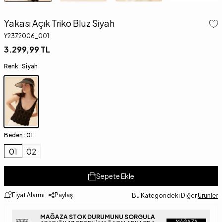
Yakası Açık Triko Bluz Siyah
Y2372006_001
3.299,99
TL
Renk :
Siyah
Beden :
01
01
02
Sepete Ekle
Fiyat Alarmı
Paylaş
Bu Kategorideki Diğer
Ürünler
MAĞAZA STOK DURUMUNU SORGULA
MAĞAZA