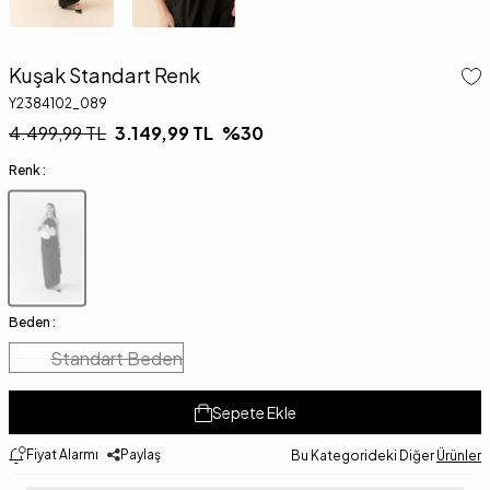
Kuşak Standart Renk
Y2384102_089
4.499,99
TL
3.149,99
TL
%
30
Renk :
Beden :
Standart Beden
Sepete Ekle
Fiyat Alarmı
Paylaş
Bu Kategorideki Diğer
Ürünler