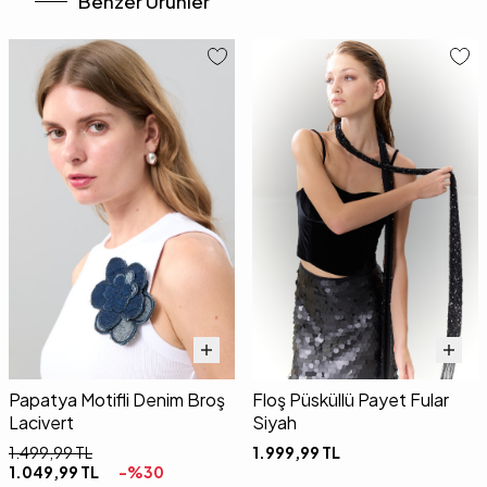
Benzer Ürünler
Papatya Motifli Denim Broş
Floş Püsküllü Payet Fular
Lacivert
Siyah
1.499,99
TL
1.999,99
TL
1.049,99
TL
-%
30