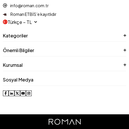
info@roman.com.tr
Roman ETBİS’e kayıtlıdır
Türkçe − TL
Kategoriler
Önemli Bilgiler
Kurumsal
Sosyal Medya