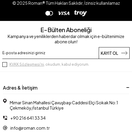
© 2025 Roman® Tüm Hakları Saklıdır, İzinsiz kullanılamaz
E-Bülten Aboneliği
Kampanya ve yeniliklerden haberdar olmak için e-bültenimize
abone olun!
KAYIT OL
KVKK Sözleşmesi'ni
, okudum, kabul ediyorum.
Adres & İletişim
Mimar Sinan Mahallesi Çavuşbaşı Caddesi Elçi Sokak No:1
Çekmeköy/İstanbul Türkiye
+90 216 641 33 34
info@roman.com.tr