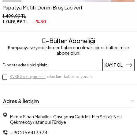
Papatya Motifli Denim Broş Lacivert
F
1.499,99
TL
1
1.049,99
TL
-%
30
E-Bülten Aboneliği
Kampanya ve yeniliklerden haberdar olmak için e-bültenimize
abone olun!
KAYIT OL
KVKK Sözleşmesi'ni
, okudum, kabul ediyorum.
Adres & İletişim
Mimar Sinan Mahallesi Çavuşbaşı Caddesi Elçi Sokak No:1
Çekmeköy/İstanbul Türkiye
+90 216 641 33 34