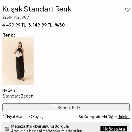
Kuşak Standart Renk
Y2384102_089
4.499,99
TL
3.149,99
TL
%
30
Renk :
Beden :
Standart Beden
Sepete Ekle
Fiyat Alarmı
Paylaş
Bu Kategorideki Diğer
Ürünler
Mağaza Stok Durumunu Sorgula
Mağaza Ara
Aradığınız bedeni mağazalarımızda bulun.