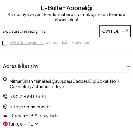
E-Bülten Aboneliği
Kampanya ve yeniliklerden haberdar olmak için e-bültenimize
abone olun!
KAYIT OL
KVKK Sözleşmesi'ni
, okudum, kabul ediyorum.
Adres & İletişim
Mimar Sinan Mahallesi Çavuşbaşı Caddesi Elçi Sokak No:1
Çekmeköy/İstanbul Türkiye
+90 216 641 33 34
info@roman.com.tr
Roman ETBİS’e kayıtlıdır
Türkçe − TL