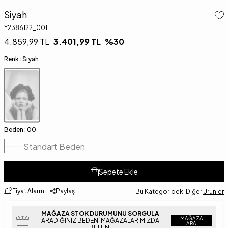
Siyah
Y2386122_001
4.859,99
TL
3.401,99
TL
%
30
Renk :
Siyah
Beden :
00
Standart Beden
Sepete Ekle
Fiyat Alarmı
Paylaş
Bu Kategorideki Diğer
Ürünler
MAĞAZA STOK DURUMUNU SORGULA
MAĞAZA
ARADIĞINIZ BEDENI MAĞAZALARIMIZDA
ARA
BULUN.