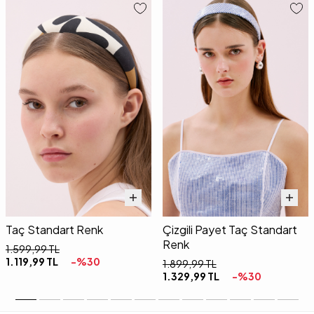
Taç Standart Renk
Çizgili Payet Taç Standart
Renk
1.599,99
TL
1.119,99
TL
-%
30
1.899,99
TL
1.329,99
TL
-%
30