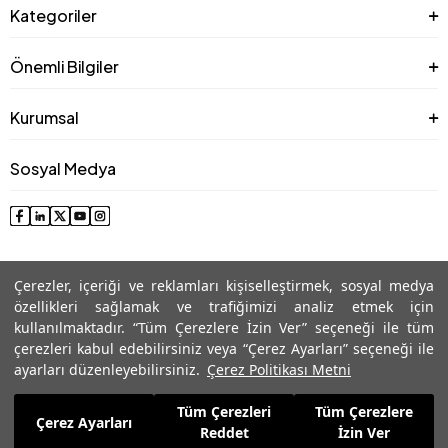
Kategoriler
Önemli Bilgiler
Kurumsal
Sosyal Medya
Çerezler, içeriği ve reklamları kişiselleştirmek, sosyal medya
özellikleri sağlamak ve trafiğimizi analiz etmek için
kullanılmaktadır. “Tüm Çerezlere İzin Ver” seçeneği ile tüm
çerezleri kabul edebilirsiniz veya “Çerez Ayarları” seçeneği ile
© 2025 Roman® Tüm Hakları Saklıdır, İzinsiz kullanılamaz
ayarları düzenleyebilirsiniz.
Çerez Politikası Metni
Tüm Çerezleri
Tüm Çerezlere
4.859,99
TL
Çerez Ayarları
Sepete Ekle
Reddet
İzin Ver
3.401,99
TL