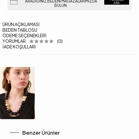
ARADIĞINIZ BEDENI MAĞAZALARIMIZDA
ARA
BULUN.
ÜRÜN AÇIKLAMASI
BEDEN TABLOSU
ÖDEME SEÇENEKLERI
YORUMLAR
(0)
İADE KOŞULLARI
Benzer Ürünler