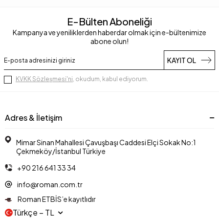
E-Bülten Aboneliği
Kampanya ve yeniliklerden haberdar olmak için e-bültenimize
abone olun!
KAYIT OL
KVKK Sözleşmesi'ni
, okudum, kabul ediyorum.
Adres & İletişim
Mimar Sinan Mahallesi Çavuşbaşı Caddesi Elçi Sokak No:1
Çekmeköy/İstanbul Türkiye
+90 216 641 33 34
info@roman.com.tr
Roman ETBİS’e kayıtlıdır
Türkçe − TL