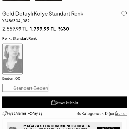
Gold Detaylı Kolye Standart Renk
Y2486304_089
2.559,99
TL
1.799,99
TL
%
30
Renk :
Standart Renk
Beden :
00
Standart Beden
Sepete Ekle
Fiyat Alarmı
Paylaş
Bu Kategorideki Diğer
Ürünler
MAĞAZA STOK DURUMUNU SORGULA
MAĞAZA