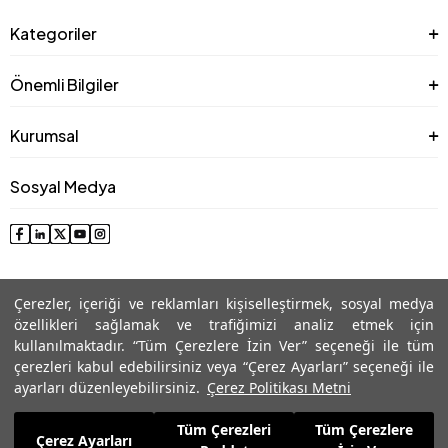
Kategoriler
Önemli Bilgiler
Kurumsal
Sosyal Medya
Çerezler, içeriği ve reklamları kişiselleştirmek, sosyal medya
özellikleri sağlamak ve trafiğimizi analiz etmek için
kullanılmaktadır. “Tüm Çerezlere İzin Ver” seçeneği ile tüm
çerezleri kabul edebilirsiniz veya “Çerez Ayarları” seçeneği ile
© 2025 Roman® Tüm Hakları Saklıdır, İzinsiz kullanılamaz
ayarları düzenleyebilirsiniz.
Çerez Politikası Metni
Tüm Çerezleri
Tüm Çerezlere
2.559,99
TL
Çerez Ayarları