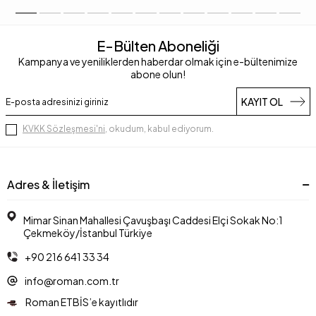
E-Bülten Aboneliği
Kampanya ve yeniliklerden haberdar olmak için e-bültenimize
abone olun!
KAYIT OL
KVKK Sözleşmesi'ni
, okudum, kabul ediyorum.
Adres & İletişim
Mimar Sinan Mahallesi Çavuşbaşı Caddesi Elçi Sokak No:1
Çekmeköy/İstanbul Türkiye
+90 216 641 33 34
info@roman.com.tr
Roman ETBİS’e kayıtlıdır