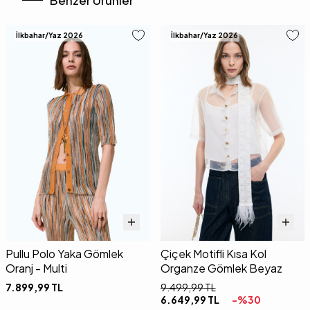
Benzer Ürünler
İlkbahar/Yaz 2026
İlkbahar/Yaz 2026
Pullu Polo Yaka Gömlek
Çiçek Motifli Kısa Kol
Oranj - Multi
Organze Gömlek Beyaz
7.899,99
TL
9.499,99
TL
6.649,99
TL
-%
30