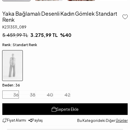
Yaka Bağlamalı Desenli Kadın Gömlek Standart
Renk
K2313511_089
5.459,99
TL
3.275,99
TL
%
40
Renk :
Standart Renk
Beden :
36
36
38
40
42
Sepete Ekle
Fiyat Alarmı
Paylaş
Bu Kategorideki Diğer
Ürünler