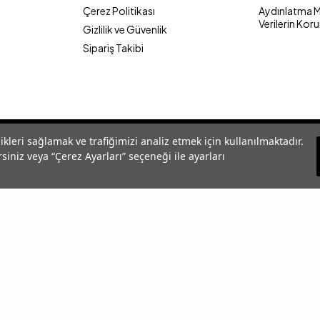
Çerez Politikası
Aydınlatma Me
Verilerin Kor
Gizlilik ve Güvenlik
Sipariş Takibi
likleri sağlamak ve trafiğimizi analiz etmek için kullanılmaktadır.
siniz veya “Çerez Ayarları” seçeneği ile ayarları