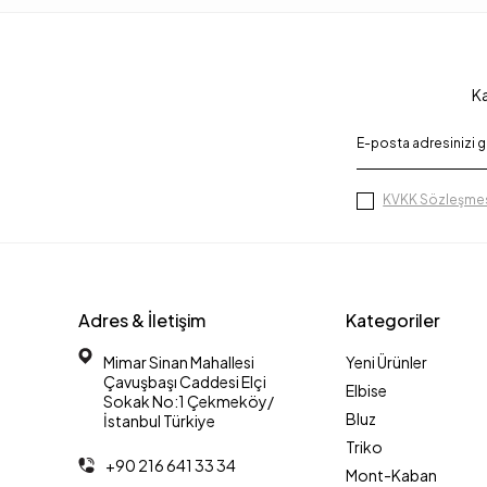
Ka
KVKK Sözleşmes
Adres & İletişim
Kategoriler
Mimar Sinan Mahallesi
Yeni Ürünler
Çavuşbaşı Caddesi Elçi
Elbise
Sokak No:1 Çekmeköy/
Bluz
İstanbul Türkiye
Triko
+90 216 641 33 34
Mont-Kaban