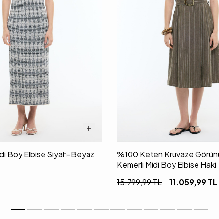
Midi Boy Elbise Siyah-Beyaz
%100 Keten Kruvaze Görünü
Kemerli Midi Boy Elbise Haki
15.799,99
TL
11.059,99
TL