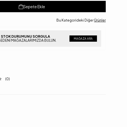
Sepete Ekle
Bu Kategorideki Diğer
Ürünler
 STOK DURUMUNU SORGULA
MAĞAZA ARA
BEDENI MAĞAZALARIMIZDA BULUN.
(0)