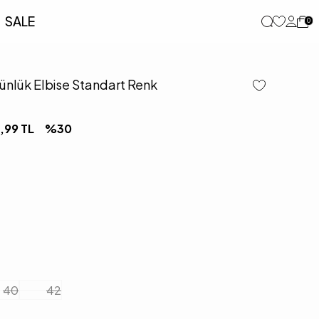
SALE
0
ünlük Elbise Standart Renk
,99
TL
%
30
40
42