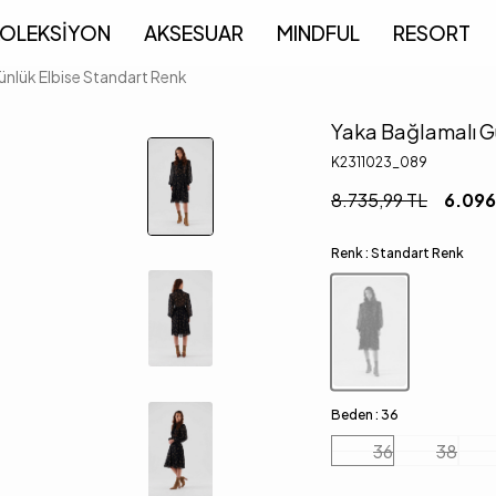
OLEKSİYON
AKSESUAR
MINDFUL
RESORT
nlük Elbise Standart Renk
Yaka Bağlamalı G
K2311023_089
8.735,99
TL
6.096
Renk :
Standart Renk
Beden :
36
36
38