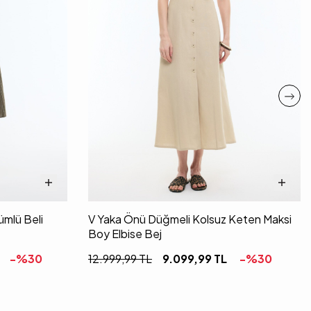
mlü Beli
V Yaka Önü Düğmeli Kolsuz Keten Maksi
Boy Elbise Bej
-%
30
12.999,99
TL
9.099,99
TL
-%
30