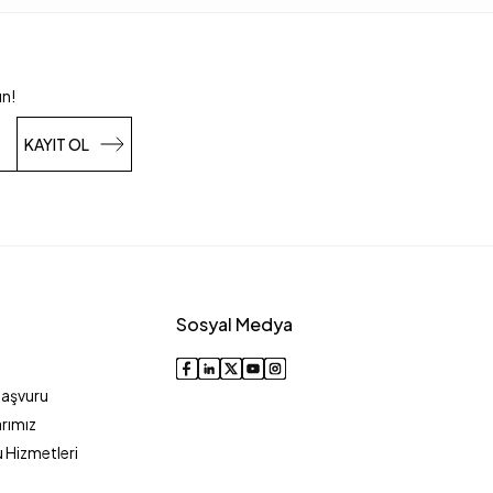
un!
KAYIT OL
Sosyal Medya
Başvuru
rımız
 Hizmetleri