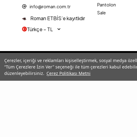
Pantolon
info@roman.com.tr
Sale
Roman ETBİS’e kayıtlıdır
Türkçe − TL
© 2025 Roman® Tüm Hakları Saklıdır, İzinsiz kullanılamaz
Çerezler, içeriği ve reklamları kişiselleştirmek, sosyal medya özel
“Tüm Çerezlere İzin Ver” seçeneği ile tüm çerezleri kabul edebilir
düzenleyebilirsiniz.
Çerez Politikası Metni