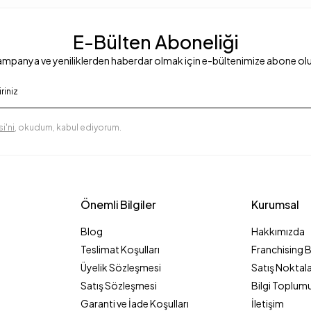
E-Bülten Aboneliği
mpanya ve yeniliklerden haberdar olmak için e-bültenimize abone ol
i'ni
, okudum, kabul ediyorum.
Önemli Bilgiler
Kurumsal
Blog
Hakkımızda
Teslimat Koşulları
Franchising 
Üyelik Sözleşmesi
Satış Noktala
Satış Sözleşmesi
Bilgi Toplumu
Garanti ve İade Koşulları
İletişim