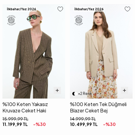
İlkbahar/Yaz 2026
İlkbahar/Yaz 2026
+2 Renk
%100 Keten Yakasız
%100 Keten Tek Düğmeli
Kruvaze Ceket Haki
Blazer Ceket Bej
15.999,99
TL
14.999,99
TL
11.199,99
TL
-%
30
10.499,99
TL
-%
30