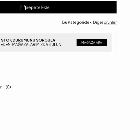
Sepete Ekle
Bu Kategorideki Diğer
Ürünler
 STOK DURUMUNU SORGULA
MAĞAZA ARA
BEDENI MAĞAZALARIMIZDA BULUN.
(0)