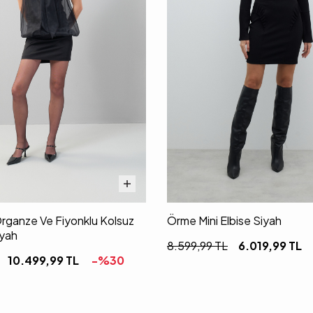
rganze Ve Fiyonklu Kolsuz
Örme Mini Elbise Siyah
iyah
8.599,99
TL
6.019,99
TL
10.499,99
TL
-%
30