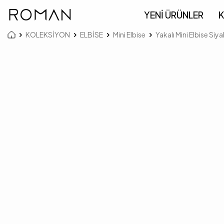
YENİ ÜRÜNLER
K
KOLEKSİYON
ELBİSE
Mini Elbise
Yakalı Mini Elbise Siy