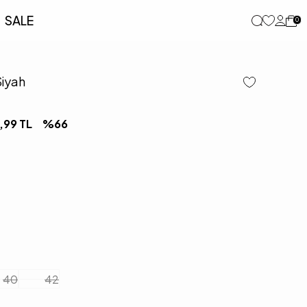
SALE
0
Siyah
,99
TL
%
66
40
42