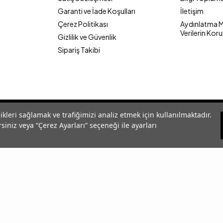
Garanti ve İade Koşulları
İletişim
Çerez Politikası
Aydınlatma Me
Verilerin Kor
Gizlilik ve Güvenlik
Sipariş Takibi
likleri sağlamak ve trafiğimizi analiz etmek için kullanılmaktadır.
siniz veya “Çerez Ayarları” seçeneği ile ayarları