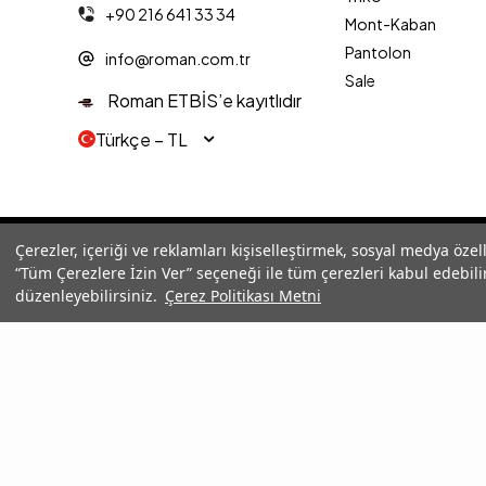
+90 216 641 33 34
Mont-Kaban
Pantolon
info@roman.com.tr
Sale
Roman ETBİS’e kayıtlıdır
Türkçe − TL
© 2025 Roman® Tüm Hakları Saklıdır, İzinsiz kullanılamaz
Çerezler, içeriği ve reklamları kişiselleştirmek, sosyal medya özel
“Tüm Çerezlere İzin Ver” seçeneği ile tüm çerezleri kabul edebilir
düzenleyebilirsiniz.
Çerez Politikası Metni