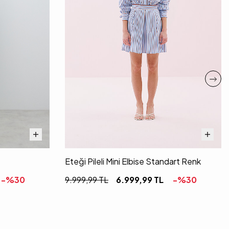
Eteği Pileli Mini Elbise Standart Renk
-%
30
9.999,99
TL
6.999,99
TL
-%
30