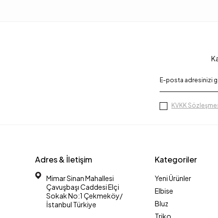
Ka
KVKK Sözleşmes
Adres & İletişim
Kategoriler
Mimar Sinan Mahallesi
Yeni Ürünler
Çavuşbaşı Caddesi Elçi
Elbise
Sokak No:1 Çekmeköy/
Bluz
İstanbul Türkiye
Triko