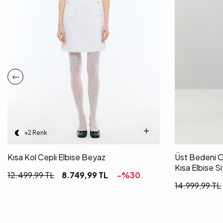
+2 Renk
Kısa Kol Cepli Elbise Beyaz
Üst Bedeni O
Kısa Elbise S
12.499,99
TL
8.749,99
TL
-%
30
14.999,99
TL