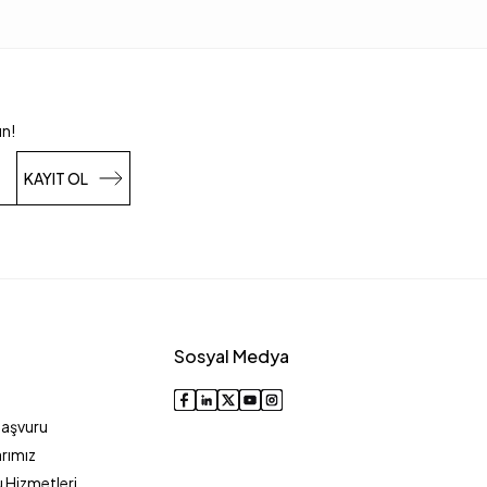
un!
KAYIT OL
Sosyal Medya
Başvuru
rımız
 Hizmetleri