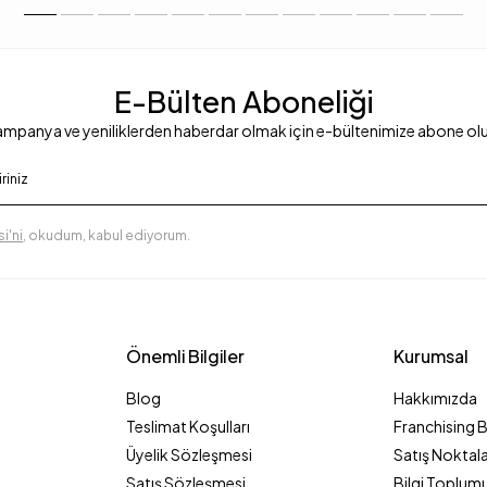
E-Bülten Aboneliği
mpanya ve yeniliklerden haberdar olmak için e-bültenimize abone ol
i'ni
, okudum, kabul ediyorum.
Önemli Bilgiler
Kurumsal
Blog
Hakkımızda
Teslimat Koşulları
Franchising 
Üyelik Sözleşmesi
Satış Noktala
Satış Sözleşmesi
Bilgi Toplumu