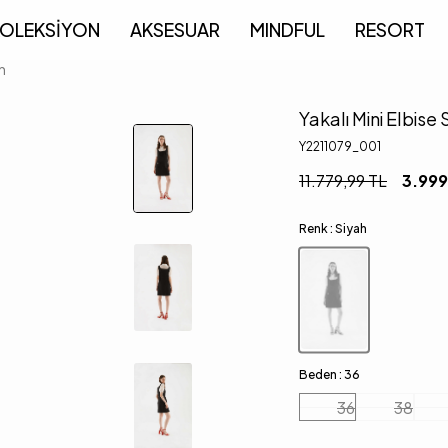
OLEKSİYON
AKSESUAR
MINDFUL
RESORT
ah
Yakalı Mini Elbise 
Y2211079_001
11.779,99
TL
3.999
Renk :
Siyah
Beden :
36
36
38