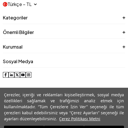
Türkçe − TL
Kategoriler
Önemli Bilgiler
Kurumsal
Sosyal Medya
Çerezler, içeriği ve reklamları kişiselleştirmek, sosyal medya
özellikleri sağlamak ve trafiğimizi analiz etmek için
kullanılmaktadır. “Tüm Çerezlere İzin Ver” seçeneği ile tüm
çerezleri kabul edebilirsiniz veya “Çerez Ayarları” seçeneği ile
© 2025 Roman® Tüm Hakları Saklıdır, İzinsiz kullanılamaz
ayarları düzenleyebilirsiniz.
Çerez Politikası Metni