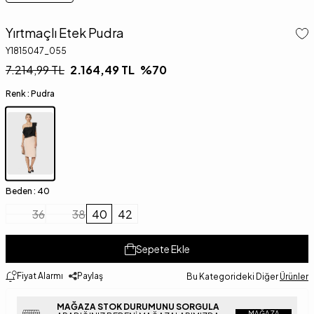
Yırtmaçlı Etek Pudra
Y1815047_055
7.214,99
TL
2.164,49
TL
%
70
Renk :
Pudra
Beden :
40
36
38
40
42
Sepete Ekle
Fiyat Alarmı
Paylaş
Bu Kategorideki Diğer
Ürünler
MAĞAZA STOK DURUMUNU SORGULA
MAĞAZA