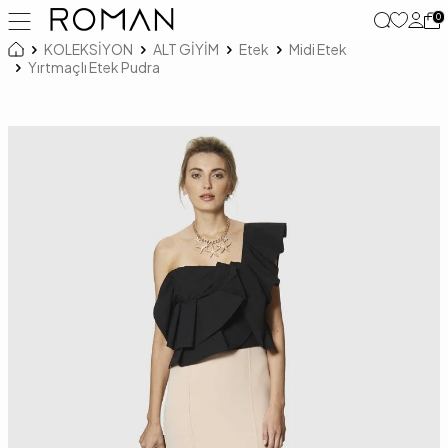
0
KOLEKSİYON
ALT GİYİM
Etek
Midi Etek
Yırtmaçlı Etek Pudra