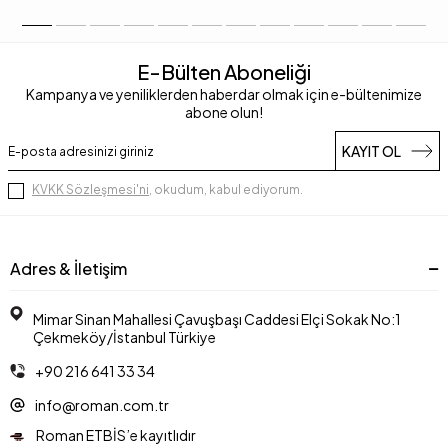
E-Bülten Aboneliği
Kampanya ve yeniliklerden haberdar olmak için e-bültenimize
abone olun!
KAYIT OL
KVKK Sözleşmesi'ni
, okudum, kabul ediyorum.
Adres & İletişim
Mimar Sinan Mahallesi Çavuşbaşı Caddesi Elçi Sokak No:1
Çekmeköy/İstanbul Türkiye
+90 216 641 33 34
info@roman.com.tr
Roman ETBİS’e kayıtlıdır