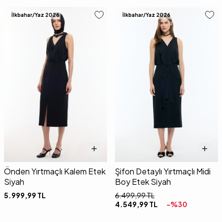
İlkbahar/Yaz 2026
İlkbahar/Yaz 2026
Önden Yırtmaçlı Kalem Etek
Şifon Detaylı Yırtmaçlı Midi
Siyah
Boy Etek Siyah
5.999,99
TL
6.499,99
TL
4.549,99
TL
-%
30