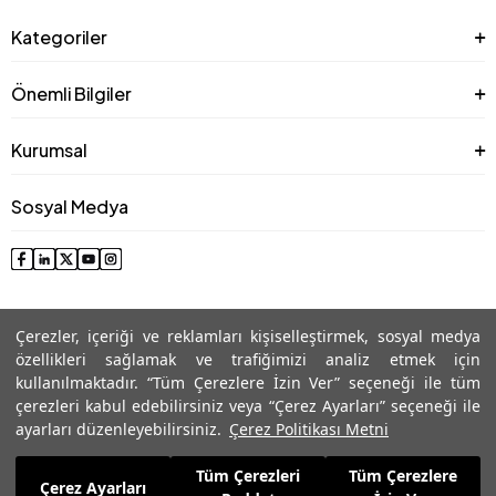
Kategoriler
Önemli Bilgiler
Kurumsal
Sosyal Medya
Çerezler, içeriği ve reklamları kişiselleştirmek, sosyal medya
özellikleri sağlamak ve trafiğimizi analiz etmek için
kullanılmaktadır. “Tüm Çerezlere İzin Ver” seçeneği ile tüm
çerezleri kabul edebilirsiniz veya “Çerez Ayarları” seçeneği ile
© 2025 Roman® Tüm Hakları Saklıdır, İzinsiz kullanılamaz
ayarları düzenleyebilirsiniz.
Çerez Politikası Metni
Tüm Çerezleri
Tüm Çerezlere
1.329,99
TL
Çerez Ayarları