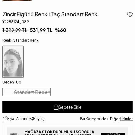
Zincir Figürlü Renkli Taç Standart Renk
Y2286124_089
1.329,99
TL
531,99
TL
%
60
Renk :
Standart Renk
Beden :
00
Standart Beden
Sepete Ekle
Fiyat Alarmı
Paylaş
Bu Kategorideki Diğer
Ürünler
MAĞAZA STOK DURUMUNU SORGULA
MAĞAZA