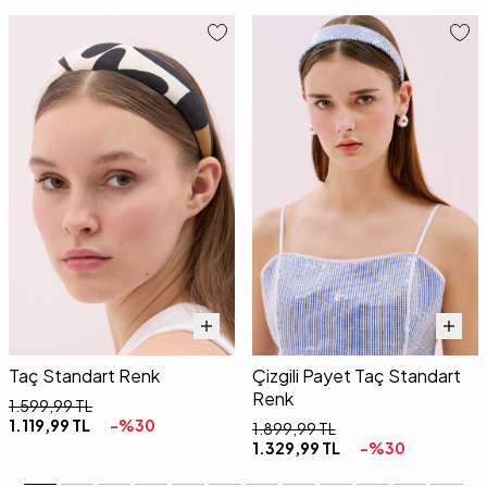
Taç Standart Renk
Çizgili Payet Taç Standart
Renk
1.599,99
TL
1.119,99
TL
-%
30
1.899,99
TL
1.329,99
TL
-%
30