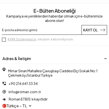
E-Bülten Aboneliği
Kampanya ve yeniliklerden haberdar olmak için e-bültenimize
abone olun!
KAYIT OL
KVKK Sözleşmesi'ni
, okudum, kabul ediyorum.
Adres & İletişim
Mimar Sinan Mahallesi Çavuşbaşı Caddesi Elçi Sokak No:1
Çekmeköy/İstanbul Türkiye
+90 216 641 33 34
info@roman.com.tr
Roman ETBİS’e kayıtlıdır
Türkçe − TL