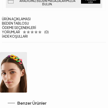
ARADIĞINIZ BEDENI MAĞAZALARIMIZDA
ARA
BULUN.
ÜRÜN AÇIKLAMASI
BEDEN TABLOSU
ÖDEME SEÇENEKLERI
YORUMLAR
(0)
İADE KOŞULLARI
Benzer Ürünler