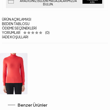
ARADIĞINIZ BEDENI MAĞAZALARIMIZDA
ARA
BULUN.
ÜRÜN AÇIKLAMASI
BEDEN TABLOSU
ÖDEME SEÇENEKLERI
YORUMLAR
(0)
İADE KOŞULLARI
Benzer Ürünler