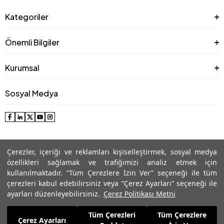
Kategoriler
Önemli Bilgiler
Kurumsal
Sosyal Medya
Çerezler, içeriği ve reklamları kişiselleştirmek, sosyal medya
özellikleri sağlamak ve trafiğimizi analiz etmek için
kullanılmaktadır. “Tüm Çerezlere İzin Ver” seçeneği ile tüm
çerezleri kabul edebilirsiniz veya “Çerez Ayarları” seçeneği ile
© 2025 Roman® Tüm Hakları Saklıdır, İzinsiz kullanılamaz
ayarları düzenleyebilirsiniz.
Çerez Politikası Metni
Tüm Çerezleri
Tüm Çerezlere
4.679,99
TL
Çerez Ayarları