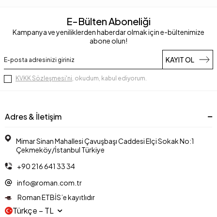
E-Bülten Aboneliği
Kampanya ve yeniliklerden haberdar olmak için e-bültenimize
abone olun!
KAYIT OL
KVKK Sözleşmesi'ni
, okudum, kabul ediyorum.
Adres & İletişim
Mimar Sinan Mahallesi Çavuşbaşı Caddesi Elçi Sokak No:1
Çekmeköy/İstanbul Türkiye
+90 216 641 33 34
info@roman.com.tr
Roman ETBİS’e kayıtlıdır
Türkçe − TL