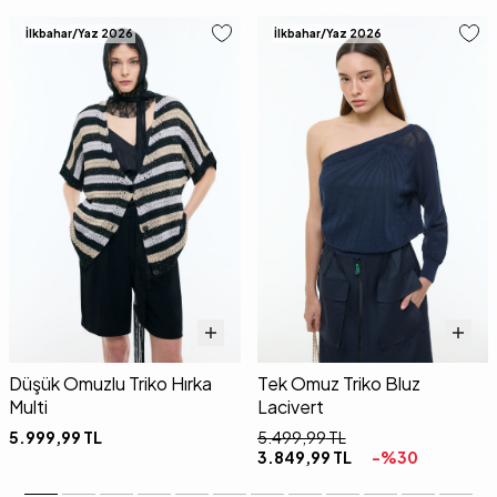
İlkbahar/Yaz 2026
İlkbahar/Yaz 2026
Düşük Omuzlu Triko Hırka
Tek Omuz Triko Bluz
Multi
Lacivert
5.999,99
TL
5.499,99
TL
3.849,99
TL
-%
30