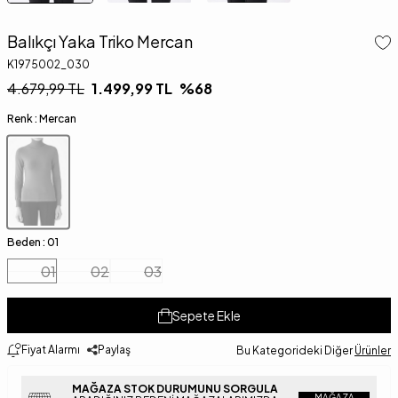
Balıkçı Yaka Triko Mercan
K1975002_030
4.679,99
TL
1.499,99
TL
%
68
Renk :
Mercan
Beden :
01
01
02
03
Sepete Ekle
Fiyat Alarmı
Paylaş
Bu Kategorideki Diğer
Ürünler
MAĞAZA STOK DURUMUNU SORGULA
MAĞAZA