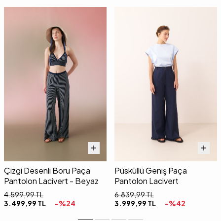
Çizgi Desenli Boru Paça
Püsküllü Geniş Paça
Pantolon Lacivert - Beyaz
Pantolon Lacivert
4.599,99
TL
6.839,99
TL
3.499,99
TL
-%
24
3.999,99
TL
-%
42