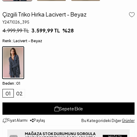
Çizgili Triko Hırka Lacivert - Beyaz
Y2471026_395
4.999,99
TL
3.599,99
TL
%
28
Renk :
Lacivert - Beyaz
Beden :
01
01
02
Sepete Ekle
Fiyat Alarmı
Paylaş
Bu Kategorideki Diğer
Ürünler
MAĞAZA STOK DURUMUNU SORGULA
MAĞAZA