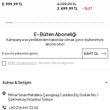
5.999,99
TL
4.799,99
TL
3.499,99
TL
-%
27
E-Bülten Aboneliği
Kampanya ve yeniliklerden haberdar olmak için e-bültenimize
abone olun!
KAYIT OL
KVKK Sözleşmesi'ni
, okudum, kabul ediyorum.
Adres & İletişim
Mimar Sinan Mahallesi Çavuşbaşı Caddesi Elçi Sokak No:1
Çekmeköy/İstanbul Türkiye
+90 216 641 33 34