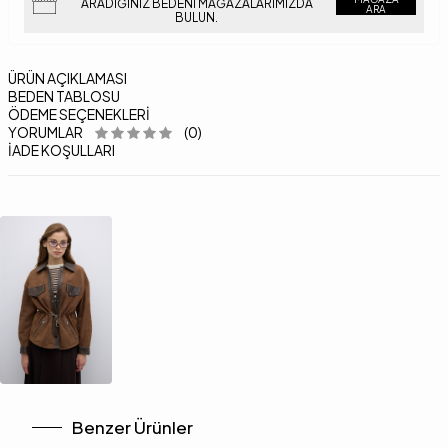
ARADIĞINIZ BEDENI MAĞAZALARIMIZDA
ARA
BULUN.
ÜRÜN AÇIKLAMASI
BEDEN TABLOSU
ÖDEME SEÇENEKLERI
YORUMLAR
(0)
İADE KOŞULLARI
Benzer Ürünler