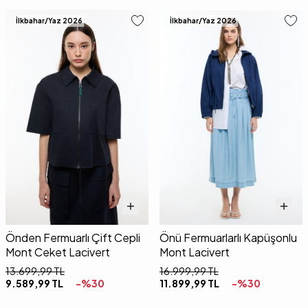
İlkbahar/Yaz 2026
İlkbahar/Yaz 2026
Önden Fermuarlı Çift Cepli
Önü Fermuarlarlı Kapüşonlu
Mont Ceket Lacivert
Mont Lacivert
13.699,99
TL
16.999,99
TL
9.589,99
TL
-%
30
11.899,99
TL
-%
30