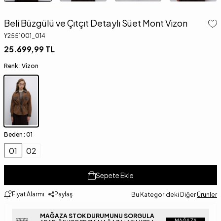
Beli Büzgülü ve Çıtçıt Detaylı Süet Mont Vizon
Y2551001_014
25.699,99
TL
Renk :
Vizon
Beden :
01
01
02
Sepete Ekle
Fiyat Alarmı
Paylaş
Bu Kategorideki Diğer
Ürünler
MAĞAZA STOK DURUMUNU SORGULA
MAĞAZA