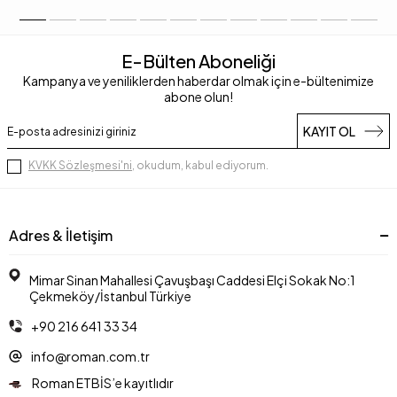
E-Bülten Aboneliği
Kampanya ve yeniliklerden haberdar olmak için e-bültenimize
abone olun!
KAYIT OL
KVKK Sözleşmesi'ni
, okudum, kabul ediyorum.
Adres & İletişim
Mimar Sinan Mahallesi Çavuşbaşı Caddesi Elçi Sokak No:1
Çekmeköy/İstanbul Türkiye
+90 216 641 33 34
info@roman.com.tr
Roman ETBİS’e kayıtlıdır