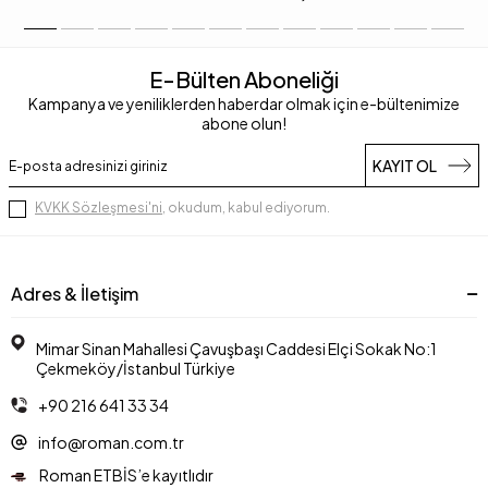
E-Bülten Aboneliği
Kampanya ve yeniliklerden haberdar olmak için e-bültenimize
abone olun!
KAYIT OL
KVKK Sözleşmesi'ni
, okudum, kabul ediyorum.
Adres & İletişim
Mimar Sinan Mahallesi Çavuşbaşı Caddesi Elçi Sokak No:1
Çekmeköy/İstanbul Türkiye
+90 216 641 33 34
info@roman.com.tr
Roman ETBİS’e kayıtlıdır