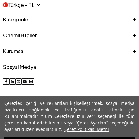
Türkçe − TL
Kategoriler
Önemli Bilgiler
Kurumsal
Sosyal Medya
Çerezler, içeriği ve reklamları kişiselleştirmek, sosyal medya
özellikleri sağlamak ve trafiğimizi analiz etmek için
kullanılmaktadır. “Tüm Çerezlere İzin Ver” seçeneği ile tüm
çerezleri kabul edebilirsiniz veya “Çerez Ayarları” seçeneği ile
© 2025 Roman® Tüm Hakları Saklıdır, İzinsiz kullanılamaz
ayarları düzenleyebilirsiniz.
Çerez Politikası Metni