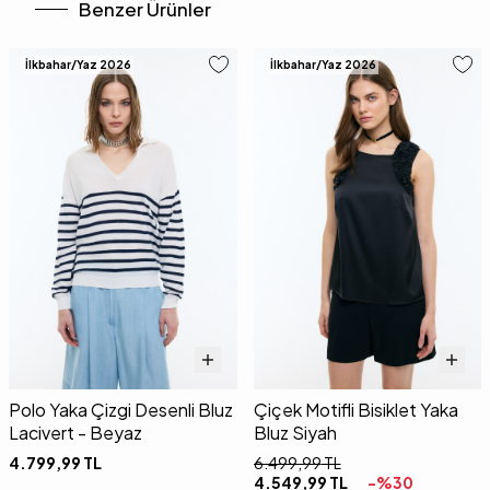
Benzer Ürünler
İlkbahar/Yaz 2026
İlkbahar/Yaz 2026
Polo Yaka Çizgi Desenli Bluz
Çiçek Motifli Bisiklet Yaka
Lacivert - Beyaz
Bluz Siyah
4.799,99
TL
6.499,99
TL
4.549,99
TL
-%
30