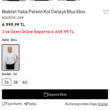
Bisiklet Yaka Pelerin Kol Detaylı Bluz Ekru
K2613015_049
6.999,99
TL
2 ve Üzeri Ürüne Sepette
6.649,99
TL
Renk :
Ekru
Beden :
36
36
38
40
Sepete Ekle
Fiyat Alarmı
Paylaş
Bu Kategorideki Diğer
Ürünler