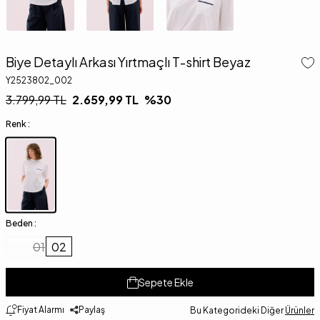
Biye Detaylı Arkası Yırtmaçlı T-shirt Beyaz
Y2523802_002
3.799,99
TL
2.659,99
TL
%
30
Renk :
Beden :
01
02
Sepete Ekle
Fiyat Alarmı
Paylaş
Bu Kategorideki Diğer
Ürünler