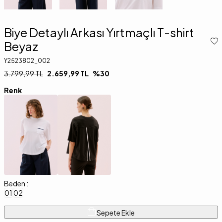
Biye Detaylı Arkası Yırtmaçlı T-shirt
Beyaz
Y2523802_002
3.799,99
TL
2.659,99
TL
%
30
Renk
Beden :
01
02
Sepete Ekle