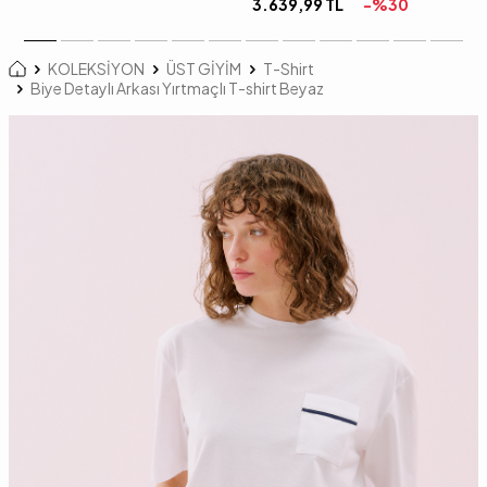
3.639,99
TL
-%
30
KOLEKSİYON
ÜST GİYİM
T-Shirt
Biye Detaylı Arkası Yırtmaçlı T-shirt Beyaz