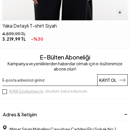
Yaka Detaylı T-shirt Siyah
V
4.599,99
TL
5
3.219,99
TL
-%
30
E-Bülten Aboneliği
Kampanya ve yeniliklerden haberdar olmak için e-bültenimize
abone olun!
KAYIT OL
KVKK Sözleşmesi'ni
, okudum, kabul ediyorum.
Adres & İletişim
Mimar Sinan Mahallesi Çavuşbaşı Caddesi Elçi Sokak No:1