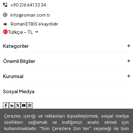
+90 216 641 33 34
info@roman.com.tr
Roman ETBİS’e kayıtlıdır
Türkçe − TL
Kategoriler
Önemli Bilgiler
Kurumsal
Sosyal Medya
Çerezler, içeriği ve reklamları kişiselleştirmek, sosyal medya
özellikleri sağlamak ve trafiğimizi analiz etmek için
kullanılmaktadır. “Tüm Çerezlere İzin Ver” seçeneği ile tüm