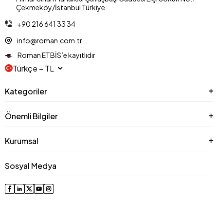
Çekmeköy/İstanbul Türkiye
+90 216 641 33 34
info@roman.com.tr
Roman ETBİS’e kayıtlıdır
Türkçe − TL
Kategoriler
Önemli Bilgiler
Kurumsal
Sosyal Medya