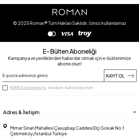
© 2025 Roman® Tüm Hakları Saklıdır, İzinsiz kullanılamaz
E-Bülten Aboneliği
Kampanya ve yeniliklerden haberdar olmak için e-bültenimize
abone olun!
KAYIT OL
KVKK Sözleşmesi'ni
, okudum, kabul ediyorum.
Adres & İletişim
Mimar Sinan Mahallesi Çavuşbaşı Caddesi Elçi Sokak No:1
Çekmeköy/İstanbul Türkiye