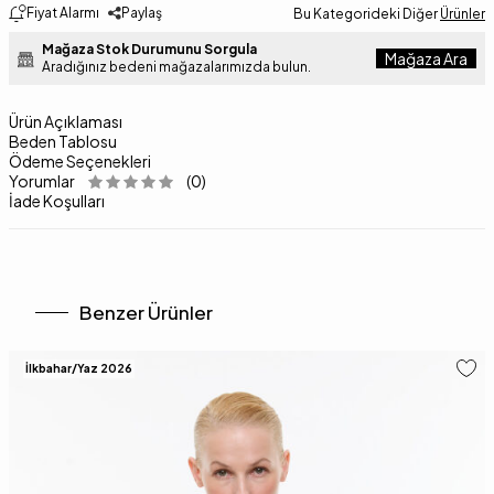
Fiyat Alarmı
Paylaş
Bu Kategorideki Diğer
Ürünler
Mağaza Stok Durumunu Sorgula
Mağaza Ara
Aradığınız bedeni mağazalarımızda bulun.
Ürün Açıklaması
Beden Tablosu
Ödeme Seçenekleri
Yorumlar
(0)
İade Koşulları
Benzer Ürünler
İlkbahar/Yaz 2026