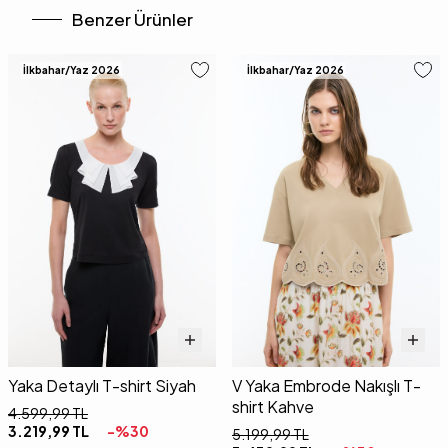
Benzer Ürünler
İlkbahar/Yaz 2026
İlkbahar/Yaz 2026
Yaka Detaylı T-shirt Siyah
V Yaka Embrode Nakışlı T-
shirt Kahve
4.599,99
TL
3.219,99
TL
-%
30
5.199,99
TL