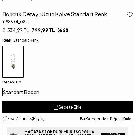
Boncuk Detaylı Uzun Kolye Standart Renk
Y1986101_089
2.534,99
TL
799,99
TL
%
68
Renk :
Standart Renk
Beden :
00
Standart Beden
Sepete Ekle
Fiyat Alarmı
Paylaş
Bu Kategorideki Diğer
Ürünler
MAĞAZA STOK DURUMUNU SORGULA
MAĞAZA