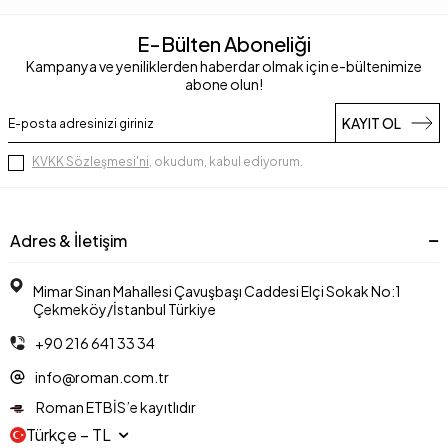
E-Bülten Aboneliği
Kampanya ve yeniliklerden haberdar olmak için e-bültenimize
abone olun!
KAYIT OL
KVKK Sözleşmesi'ni
, okudum, kabul ediyorum.
Adres & İletişim
Mimar Sinan Mahallesi Çavuşbaşı Caddesi Elçi Sokak No:1
Çekmeköy/İstanbul Türkiye
+90 216 641 33 34
info@roman.com.tr
Roman ETBİS’e kayıtlıdır
Türkçe − TL