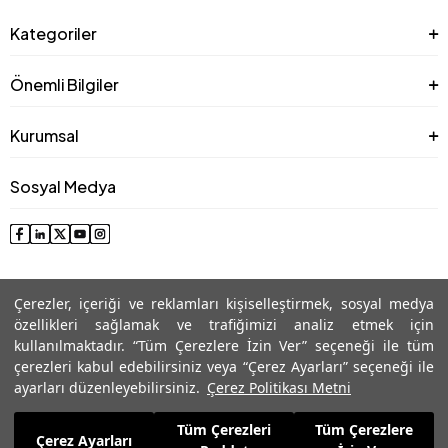
Kategoriler
Önemli Bilgiler
Kurumsal
Sosyal Medya
Çerezler, içeriği ve reklamları kişiselleştirmek, sosyal medya
özellikleri sağlamak ve trafiğimizi analiz etmek için
kullanılmaktadır. “Tüm Çerezlere İzin Ver” seçeneği ile tüm
çerezleri kabul edebilirsiniz veya “Çerez Ayarları” seçeneği ile
© 2025 Roman® Tüm Hakları Saklıdır, İzinsiz kullanılamaz
ayarları düzenleyebilirsiniz.
Çerez Politikası Metni
Tüm Çerezleri
Tüm Çerezlere
2.534,99
TL
Çerez Ayarları