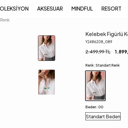
OLEKSİYON
AKSESUAR
MINDFUL
RESORT
t Renk
Kelebek Figürlü 
Y2486208_089
2.499,99
TL
1.899
Renk :
Standart Renk
Beden :
00
Standart Beden