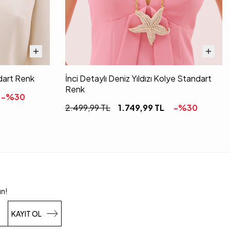
ndart Renk
İnci Detaylı Deniz Yıldızı Kolye Standart
Renk
-%
30
2.499,99
TL
1.749,99
TL
-%
30
un!
KAYIT OL