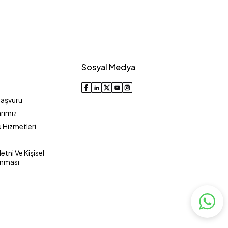
Sosyal Medya
Başvuru
rımız
 Hizmetleri
tni Ve Kişisel
unması