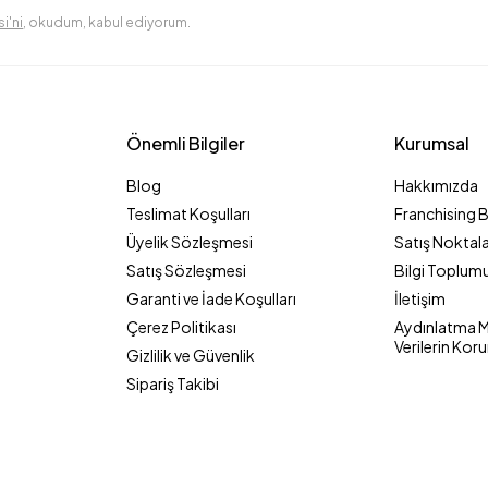
i'ni
, okudum, kabul ediyorum.
Önemli Bilgiler
Kurumsal
Blog
Hakkımızda
Teslimat Koşulları
Franchising 
Üyelik Sözleşmesi
Satış Noktala
Satış Sözleşmesi
Bilgi Toplumu
Garanti ve İade Koşulları
İletişim
Çerez Politikası
Aydınlatma Me
Verilerin Kor
Gizlilik ve Güvenlik
Sipariş Takibi