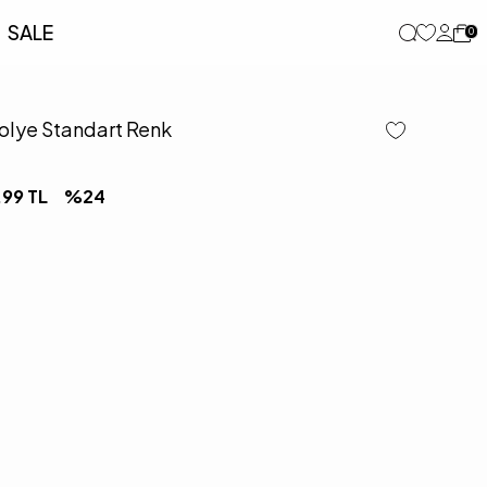
SALE
0
Kolye Standart Renk
,99
TL
%
24