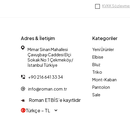
KVKK Sözleşmes
Adres & İletişim
Kategoriler
Mimar Sinan Mahallesi
Yeni Ürünler
Çavuşbaşı Caddesi Elçi
Elbise
Sokak No:1 Çekmeköy/
Bluz
İstanbul Türkiye
Triko
+90 216 641 33 34
Mont-Kaban
Pantolon
info@roman.com.tr
Sale
Roman ETBİS’e kayıtlıdır
Türkçe − TL