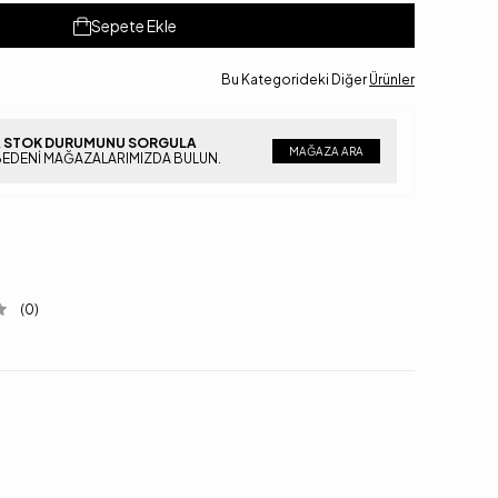
Sepete Ekle
Bu Kategorideki Diğer
Ürünler
 STOK DURUMUNU SORGULA
MAĞAZA ARA
BEDENI MAĞAZALARIMIZDA BULUN.
(0)