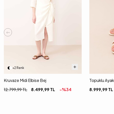
+2 Renk
Kruvaze Midi Elbise Bej
Topuklu Aya
12.799,99
TL
8.499,99
TL
-%
34
8.999,99
TL