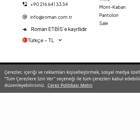
+90 216 641 33 34
Mont-Kaban
Pantolon
info@roman.com.tr
Sale
Roman ETBİS’e kayıtlıdır
Türkçe − TL
© 2025 Roman® Tüm Hakları Saklıdır, İzinsiz kullanılamaz
Çerezler, içeriği ve reklamları kişiselleştirmek, sosyal medya özel
“Tüm Çerezlere İzin Ver” seçeneği ile tüm çerezleri kabul edebilir
düzenleyebilirsiniz.
Çerez Politikası Metni