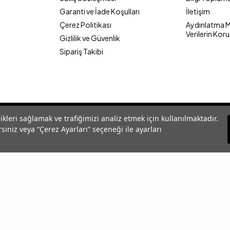
Garanti ve İade Koşulları
İletişim
Çerez Politikası
Aydınlatma Me
Verilerin Kor
Gizlilik ve Güvenlik
Sipariş Takibi
likleri sağlamak ve trafiğimizi analiz etmek için kullanılmaktadır.
siniz veya “Çerez Ayarları” seçeneği ile ayarları