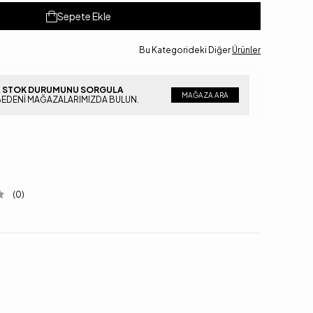
Sepete Ekle
Bu Kategorideki Diğer
Ürünler
 STOK DURUMUNU SORGULA
MAĞAZA ARA
BEDENI MAĞAZALARIMIZDA BULUN.
(0)