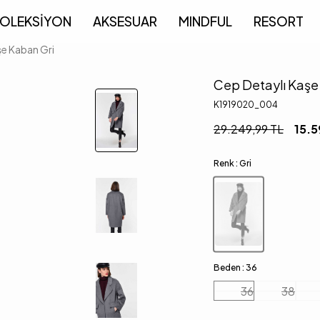
OLEKSİYON
AKSESUAR
MINDFUL
RESORT
şe Kaban Gri
Cep Detaylı Kaşe
K1919020_004
29.249,99
TL
15.5
Renk :
Gri
Beden :
36
36
38