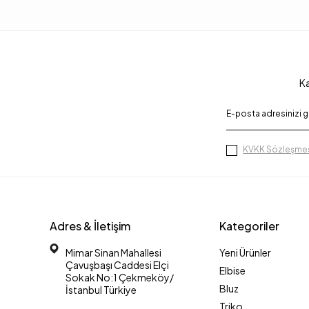
Ka
KVKK Sözleşmes
Adres & İletişim
Kategoriler
Mimar Sinan Mahallesi
Yeni Ürünler
Çavuşbaşı Caddesi Elçi
Elbise
Sokak No:1 Çekmeköy/
Bluz
İstanbul Türkiye
Triko