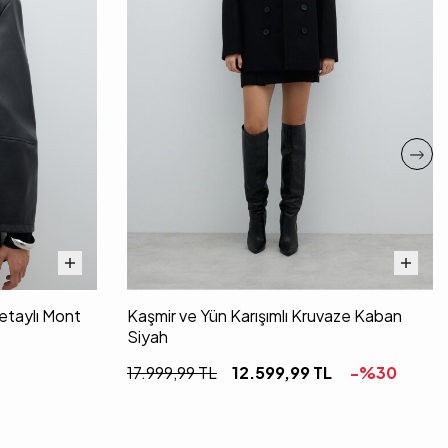
 Detaylı Mont
Kaşmir ve Yün Karışımlı Kruvaze Kaban
Siyah
17.999,99
TL
12.599,99
TL
-%
30