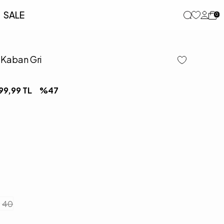
SALE
0
 Kaban Gri
99,99
TL
%
47
40