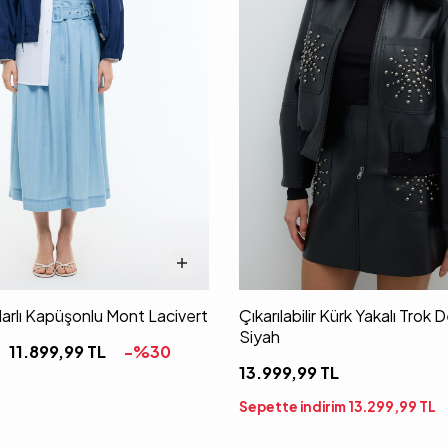
arlı Kapüşonlu Mont Lacivert
Çıkarılabilir Kürk Yakalı Trok
Siyah
11.899,99
TL
-%
30
13.999,99
TL
Sepette indirim
13.299,99
TL