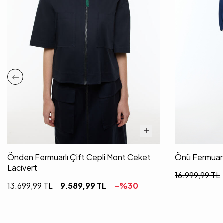
Önden Fermuarlı Çift Cepli Mont Ceket
Önü Fermuarl
Lacivert
16.999,99
TL
13.699,99
TL
9.589,99
TL
-%
30