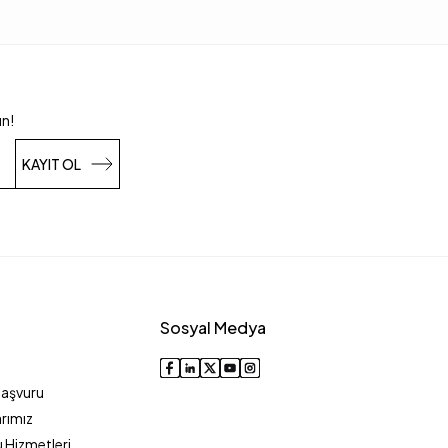
un!
KAYIT OL
Sosyal Medya
Başvuru
rımız
 Hizmetleri