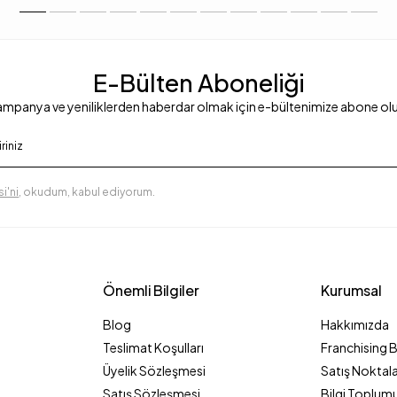
E-Bülten Aboneliği
mpanya ve yeniliklerden haberdar olmak için e-bültenimize abone ol
i'ni
, okudum, kabul ediyorum.
Önemli Bilgiler
Kurumsal
Blog
Hakkımızda
Teslimat Koşulları
Franchising 
Üyelik Sözleşmesi
Satış Noktala
Satış Sözleşmesi
Bilgi Toplumu