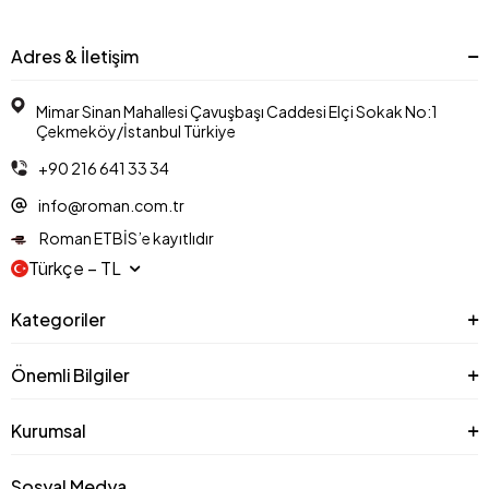
Adres & İletişim
Mimar Sinan Mahallesi Çavuşbaşı Caddesi Elçi Sokak No:1
Çekmeköy/İstanbul Türkiye
+90 216 641 33 34
info@roman.com.tr
Roman ETBİS’e kayıtlıdır
Türkçe − TL
Kategoriler
Önemli Bilgiler
Kurumsal
Sosyal Medya