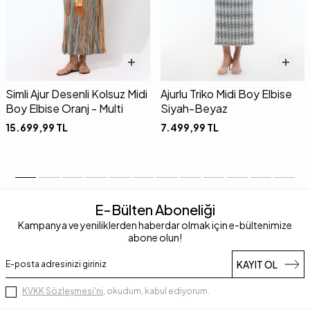
Simli Ajur Desenli Kolsuz Midi
Ajurlu Triko Midi Boy Elbise
Boy Elbise Oranj - Multi
Siyah-Beyaz
15.699,99
TL
7.499,99
TL
E-Bülten Aboneliği
Kampanya ve yeniliklerden haberdar olmak için e-bültenimize
abone olun!
KAYIT OL
KVKK Sözleşmesi'ni
, okudum, kabul ediyorum.