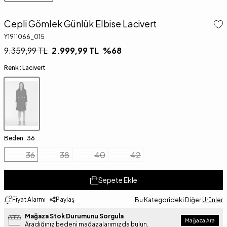
Cepli Gömlek Günlük Elbise Lacivert
Y1911066_015
9.359,99
TL
2.999,99
TL
%
68
Renk :
Lacivert
Beden :
36
36
38
40
42
Sepete Ekle
Fiyat Alarmı
Paylaş
Bu Kategorideki Diğer
Ürünler
Mağaza Stok Durumunu Sorgula
Mağaza Ara
Aradığınız bedeni mağazalarımızda bulun.