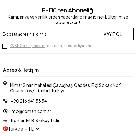
E-Bülten Aboneliği
Kampanya ve yeniliklerden haberdar olmak için e-bültenimize
abone olun!
KAYIT OL
KVKK Sözleşmesi'ni
, okudum, kabul ediyorum.
Adres & İletişim
Mimar Sinan Mahallesi Çavuşbaşı Caddesi Elçi Sokak No:1
Çekmeköy/İstanbul Türkiye
+90 216 641 33 34
info@roman.com.tr
Roman ETBİS’e kayıtlıdır
Türkçe − TL