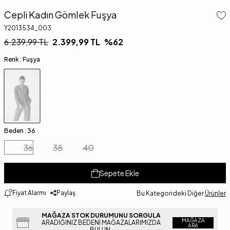
Cepli Kadın Gömlek Fuşya
Y2013534_003
6.239,99
TL
2.399,99
TL
%
62
Renk :
Fuşya
Beden :
36
36
38
40
Sepete Ekle
Fiyat Alarmı
Paylaş
Bu Kategorideki Diğer
Ürünler
MAĞAZA STOK DURUMUNU SORGULA
MAĞAZA
ARADIĞINIZ BEDENI MAĞAZALARIMIZDA
ARA
BULUN.