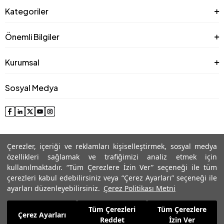
Kategoriler
Önemli Bilgiler
Kurumsal
Sosyal Medya
Çerezler, içeriği ve reklamları kişiselleştirmek, sosyal medya
özellikleri sağlamak ve trafiğimizi analiz etmek için
kullanılmaktadır. “Tüm Çerezlere İzin Ver” seçeneği ile tüm
çerezleri kabul edebilirsiniz veya “Çerez Ayarları” seçeneği ile
© 2025 Roman® Tüm Hakları Saklıdır, İzinsiz kullanılamaz
ayarları düzenleyebilirsiniz.
Çerez Politikası Metni
Tüm Çerezleri
Tüm Çerezlere
6.239,99
TL
Çerez Ayarları
Sepete Ekle
Reddet
İzin Ver