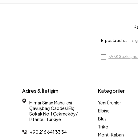
Ka
KVKK Sözleşmes
Adres & İletişim
Kategoriler
Mimar Sinan Mahallesi
Yeni Ürünler
Çavuşbaşı Caddesi Elçi
Elbise
Sokak No:1 Çekmeköy/
Bluz
İstanbul Türkiye
Triko
+90 216 641 33 34
Mont-Kaban