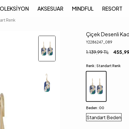
OLEKSİYON
AKSESUAR
MINDFUL
RESORT
art Renk
Çiçek Desenli Ka
Y2286247_089
1.139,99
TL
455,9
Renk :
Standart Renk
Beden :
00
Standart Beden