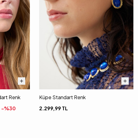
dart Renk
Küpe Standart Renk
-%
30
2.299,99
TL