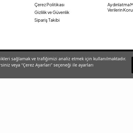
Çerez Politikası
Aydınlatma Me
Verilerin Kor
Gizlilik ve Güvenlik
Sipariş Takibi
likleri sağlamak ve trafiğimizi analiz etmek için kullanılmaktadır.
siniz veya “Çerez Ayarları” seçeneği ile ayarları