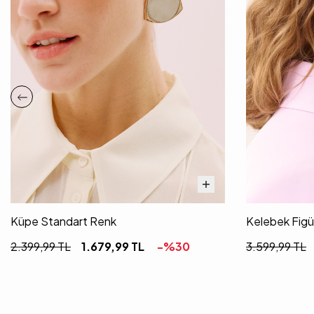
Küpe Standart Renk
Kelebek Figü
2.399,99
TL
1.679,99
TL
-%
30
3.599,99
TL