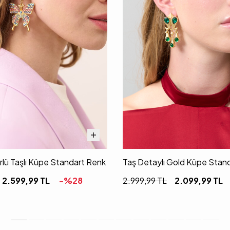
rlü Taşlı Küpe Standart Renk
Taş Detaylı Gold Küpe Stan
2.599,99
TL
-%
28
2.999,99
TL
2.099,99
TL