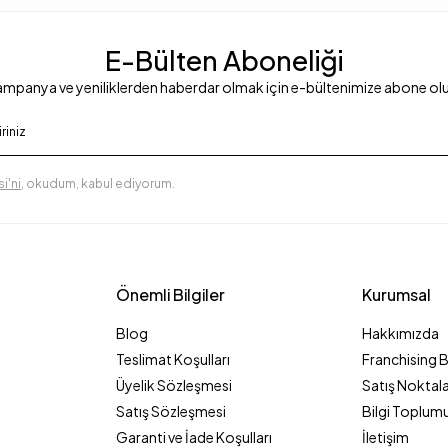
E-Bülten Aboneliği
mpanya ve yeniliklerden haberdar olmak için e-bültenimize abone ol
i'ni
, okudum, kabul ediyorum.
Önemli Bilgiler
Kurumsal
Blog
Hakkımızda
Teslimat Koşulları
Franchising 
Üyelik Sözleşmesi
Satış Noktala
Satış Sözleşmesi
Bilgi Toplumu
Garanti ve İade Koşulları
İletişim