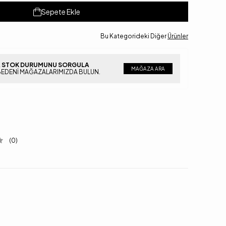
Sepete Ekle
Bu Kategorideki Diğer
Ürünler
 STOK DURUMUNU SORGULA
MAĞAZA ARA
BEDENI MAĞAZALARIMIZDA BULUN.
(0)