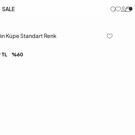
SALE
0
dın Küpe Standart Renk
9
TL
%
60