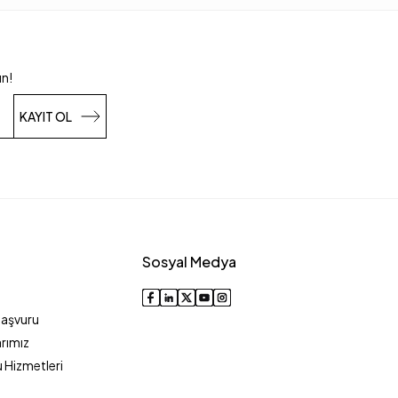
un!
KAYIT OL
Sosyal Medya
Başvuru
rımız
 Hizmetleri