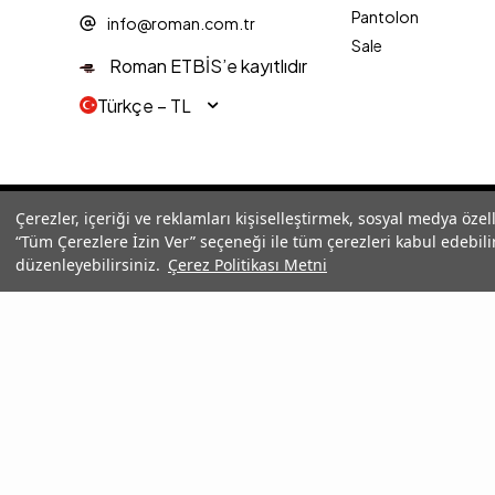
Pantolon
info@roman.com.tr
Sale
Roman ETBİS’e kayıtlıdır
Türkçe − TL
© 2025 Roman® Tüm Hakları Saklıdır, İzinsiz kullanılamaz
Çerezler, içeriği ve reklamları kişiselleştirmek, sosyal medya özel
“Tüm Çerezlere İzin Ver” seçeneği ile tüm çerezleri kabul edebilir
düzenleyebilirsiniz.
Çerez Politikası Metni