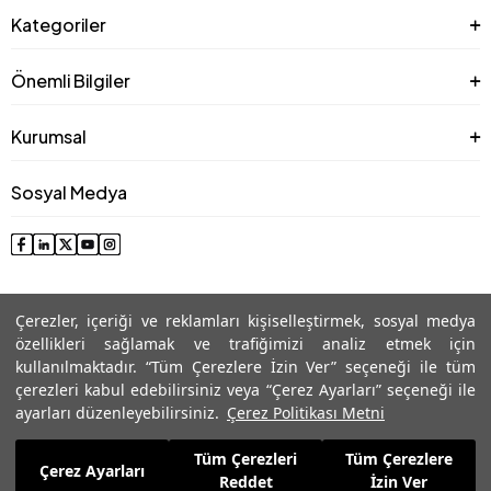
Kategoriler
Önemli Bilgiler
Kurumsal
Sosyal Medya
Çerezler, içeriği ve reklamları kişiselleştirmek, sosyal medya
özellikleri sağlamak ve trafiğimizi analiz etmek için
kullanılmaktadır. “Tüm Çerezlere İzin Ver” seçeneği ile tüm
çerezleri kabul edebilirsiniz veya “Çerez Ayarları” seçeneği ile
© 2025 Roman® Tüm Hakları Saklıdır, İzinsiz kullanılamaz
ayarları düzenleyebilirsiniz.
Çerez Politikası Metni
Tüm Çerezleri
Tüm Çerezlere
2.339,99
TL
Çerez Ayarları
Sepete Ekle
Reddet
İzin Ver