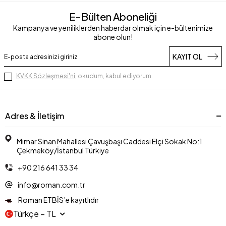
E-Bülten Aboneliği
Kampanya ve yeniliklerden haberdar olmak için e-bültenimize
abone olun!
KAYIT OL
KVKK Sözleşmesi'ni
, okudum, kabul ediyorum.
Adres & İletişim
Mimar Sinan Mahallesi Çavuşbaşı Caddesi Elçi Sokak No:1
Çekmeköy/İstanbul Türkiye
+90 216 641 33 34
info@roman.com.tr
Roman ETBİS’e kayıtlıdır
Türkçe − TL