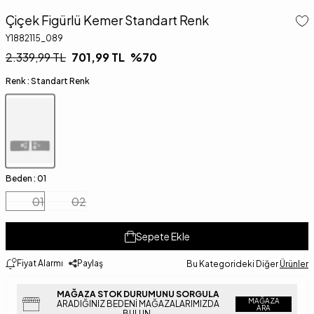
Çiçek Figürlü Kemer Standart Renk
Y1882115_089
2.339,99
TL
701,99
TL
%
70
Renk :
Standart Renk
Beden :
01
01
02
Sepete Ekle
Fiyat Alarmı
Paylaş
Bu Kategorideki Diğer
Ürünler
MAĞAZA STOK DURUMUNU SORGULA
MAĞAZA
ARADIĞINIZ BEDENI MAĞAZALARIMIZDA
ARA
BULUN.