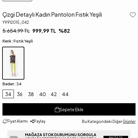
Çizgi Detaylı Kadın Pantolon Fıstık Yeşili
Y9912015_042
5.654,99
TL
999,99
TL
%
82
Renk :
Fıstık Yeşili
Beden :
34
34
36
38
40
42
44
Sepete Ekle
Fiyat Alarmı
Paylaş
Bu Kategorideki Diğer
Ürünler
MAĞAZA STOK DURUMUNU SORGULA
MAĞAZA