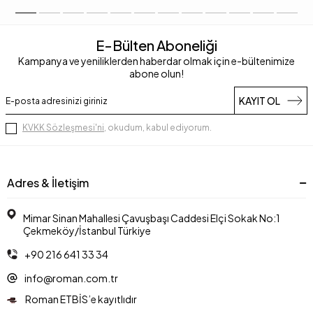
E-Bülten Aboneliği
Kampanya ve yeniliklerden haberdar olmak için e-bültenimize
abone olun!
KAYIT OL
KVKK Sözleşmesi'ni
, okudum, kabul ediyorum.
Adres & İletişim
Mimar Sinan Mahallesi Çavuşbaşı Caddesi Elçi Sokak No:1
Çekmeköy/İstanbul Türkiye
+90 216 641 33 34
info@roman.com.tr
Roman ETBİS’e kayıtlıdır