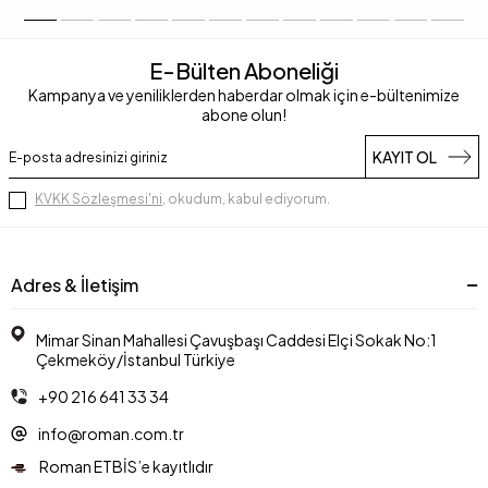
E-Bülten Aboneliği
Kampanya ve yeniliklerden haberdar olmak için e-bültenimize
abone olun!
KAYIT OL
KVKK Sözleşmesi'ni
, okudum, kabul ediyorum.
Adres & İletişim
Mimar Sinan Mahallesi Çavuşbaşı Caddesi Elçi Sokak No:1
Çekmeköy/İstanbul Türkiye
+90 216 641 33 34
info@roman.com.tr
Roman ETBİS’e kayıtlıdır