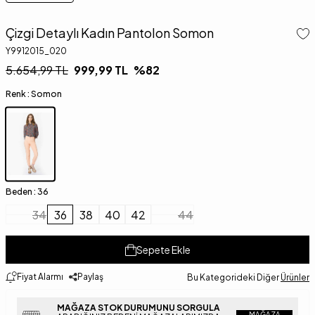
Çizgi Detaylı Kadın Pantolon Somon
Y9912015_020
5.654,99
TL
999,99
TL
%
82
Renk :
Somon
Beden :
36
34
36
38
40
42
44
Sepete Ekle
Fiyat Alarmı
Paylaş
Bu Kategorideki Diğer
Ürünler
MAĞAZA STOK DURUMUNU SORGULA
MAĞAZA