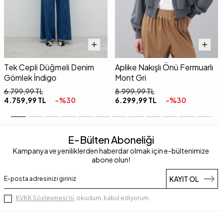
Tek Cepli Düğmeli Denim
Aplike Nakışlı Önü Fermuarlı
Gömlek İndigo
Mont Gri
6.799,99
TL
8.999,99
TL
4.759,99
TL
-%
30
6.299,99
TL
-%
30
E-Bülten Aboneliği
Kampanya ve yeniliklerden haberdar olmak için e-bültenimize
abone olun!
KAYIT OL
KVKK Sözleşmesi'ni
, okudum, kabul ediyorum.