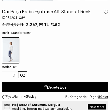
Dar Paça Kadın Eşofman Altı Standart Renk
K2254204_089
4.724,99
TL
2.267,99
TL
%
52
Renk :
Standart Renk
Beden :
02
01
02
Sepete Ekle
Fiyat Alarmı
Paylaş
Bu Kategorideki Diğer
Ürünler
Mağaza Stok Durumunu Sorgula
Mağaza Ara
Aradığınız bedeni mağazalarımızda bulun.