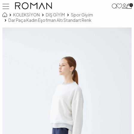
0
KOLEKSİYON
DIŞ GİYİM
Spor Giyim
Dar Paça Kadın Eşofman Altı Standart Renk