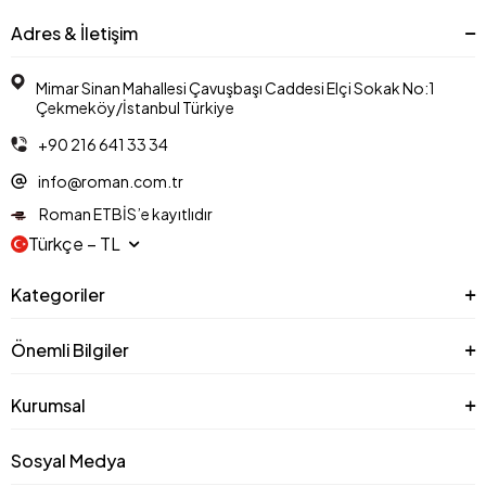
Adres & İletişim
Mimar Sinan Mahallesi Çavuşbaşı Caddesi Elçi Sokak No:1
Çekmeköy/İstanbul Türkiye
+90 216 641 33 34
info@roman.com.tr
Roman ETBİS’e kayıtlıdır
Türkçe − TL
Kategoriler
Önemli Bilgiler
Kurumsal
Sosyal Medya