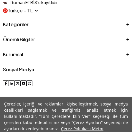
Roman ETBİS’e kayıtlıdır
Türkçe − TL
Kategoriler
Önemli Bilgiler
Kurumsal
Sosyal Medya
Çerezler, içeriği ve reklamları kişiselleştirmek, sosyal medya
özellikleri sağlamak ve trafiğimizi analiz etmek için
kullanılmaktadır. “Tüm Çerezlere İzin Ver” seçeneği ile tüm
çerezleri kabul edebilirsiniz veya “Çerez Ayarları” seçeneği ile
© 2025 Roman® Tüm Hakları Saklıdır, İzinsiz kullanılamaz
ayarları düzenleyebilirsiniz.
Çerez Politikası Metni