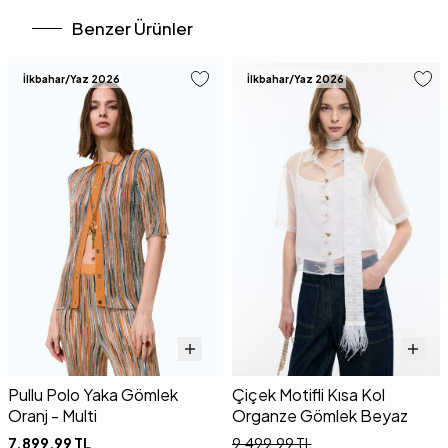
Benzer Ürünler
İlkbahar/Yaz 2026
İlkbahar/Yaz 2026
Pullu Polo Yaka Gömlek
Çiçek Motifli Kısa Kol
Oranj - Multi
Organze Gömlek Beyaz
7.899,99
TL
9.499,99
TL