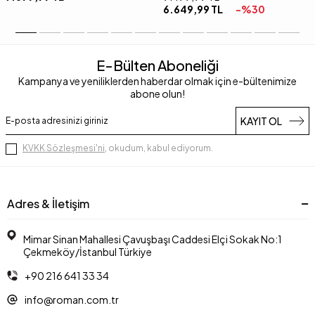
6.649,99
TL
-%
30
E-Bülten Aboneliği
Kampanya ve yeniliklerden haberdar olmak için e-bültenimize
abone olun!
KAYIT OL
KVKK Sözleşmesi'ni
, okudum, kabul ediyorum.
Adres & İletişim
Mimar Sinan Mahallesi Çavuşbaşı Caddesi Elçi Sokak No:1
Çekmeköy/İstanbul Türkiye
+90 216 641 33 34
info@roman.com.tr