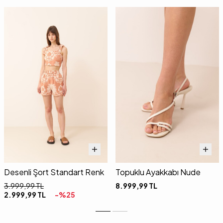
Desenli Şort Standart Renk
Topuklu Ayakkabı Nude
3.999,99
TL
8.999,99
TL
2.999,99
TL
-%
25