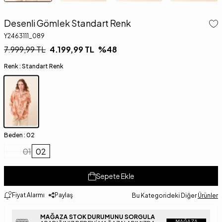
Desenli Gömlek Standart Renk
Y2463111_089
7.999,99
TL
4.199,99
TL
%
48
Renk :
Standart Renk
Beden :
02
01
02
Sepete Ekle
Fiyat Alarmı
Paylaş
Bu Kategorideki Diğer
Ürünler
MAĞAZA STOK DURUMUNU SORGULA
MAĞAZA