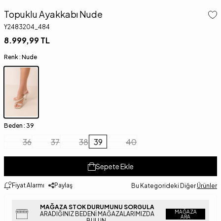
Topuklu Ayakkabı Nude
Y2483204_484
8.999,99
TL
Renk :
Nude
Beden :
39
36
37
38
39
40
Sepete Ekle
Fiyat Alarmı
Paylaş
Bu Kategorideki Diğer
Ürünler
MAĞAZA STOK DURUMUNU SORGULA
MAĞAZA
ARADIĞINIZ BEDENI MAĞAZALARIMIZDA
ARA
BULUN.