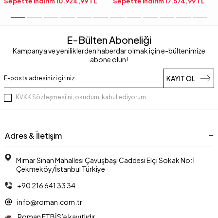
Sepette indirim
10.924,99
TL
Sepette indirim
17.574,99
TL
E-Bülten Aboneliği
Kampanya ve yeniliklerden haberdar olmak için e-bültenimize
abone olun!
KAYIT OL
KVKK Sözleşmesi'ni
, okudum, kabul ediyorum.
Adres & İletişim
Mimar Sinan Mahallesi Çavuşbaşı Caddesi Elçi Sokak No:1
Çekmeköy/İstanbul Türkiye
+90 216 641 33 34
info@roman.com.tr
Roman ETBİS’e kayıtlıdır