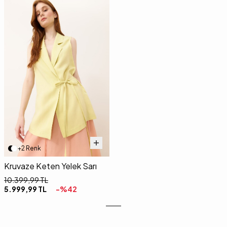
+2 Renk
Kruvaze Keten Yelek Sarı
10.399,99
TL
5.999,99
TL
-%
42