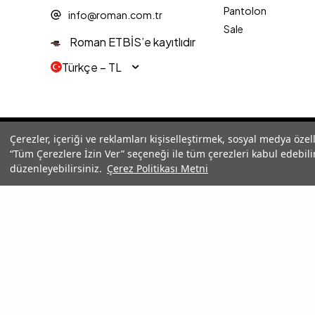
Pantolon
info@roman.com.tr
Sale
Roman ETBİS’e kayıtlıdır
Türkçe − TL
© 2025 Roman® Tüm Hakları Saklıdır, İzinsiz kullanılamaz
Çerezler, içeriği ve reklamları kişiselleştirmek, sosyal medya özel
“Tüm Çerezlere İzin Ver” seçeneği ile tüm çerezleri kabul edebilir
düzenleyebilirsiniz.
Çerez Politikası Metni