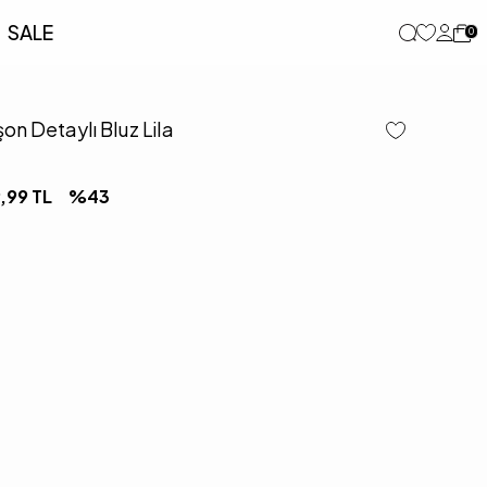
SALE
0
n Detaylı Bluz Lila
,99
TL
%
43