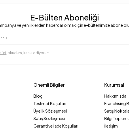
E-Bülten Aboneliği
mpanya ve yeniliklerden haberdar olmak için e-bültenimize abone ol
i'ni
, okudum, kabul ediyorum.
Önemli Bilgiler
Kurumsal
Blog
Hakkımızda
Teslimat Koşulları
Franchising 
Üyelik Sözleşmesi
Satış Noktala
Satış Sözleşmesi
Bilgi Toplumu
Garanti ve İade Koşulları
İletişim