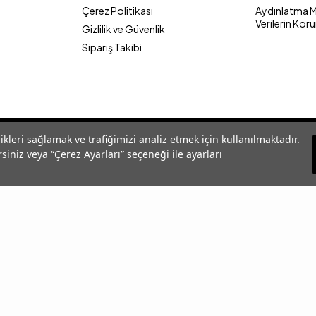
Çerez Politikası
Aydınlatma Me
Verilerin Kor
Gizlilik ve Güvenlik
Sipariş Takibi
likleri sağlamak ve trafiğimizi analiz etmek için kullanılmaktadır.
siniz veya “Çerez Ayarları” seçeneği ile ayarları