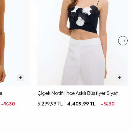
ya
Çiçek Motifli İnce Askılı Büstiyer Siyah
-%
30
6.299,99
TL
4.409,99
TL
-%
30