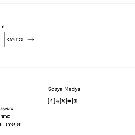
un!
KAYIT OL
Sosyal Medya
Başvuru
rımız
 Hizmetleri