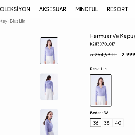
OLEKSİYON
AKSESUAR
MINDFUL
RESORT
ylı Bluz Lila
Fermuar Ve Kapüşo
K2113070_017
5.264,99
TL
2.999
Renk :
Lila
Beden :
36
36
38
40