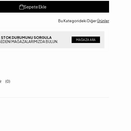
Sepete Ekle
Bu Kategorideki Diğer
Ürünler
 STOK DURUMUNU SORGULA
MAĞAZA ARA
BEDENI MAĞAZALARIMIZDA BULUN.
(0)