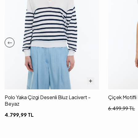
Polo Yaka Çizgi Desenli Bluz Lacivert -
Çiçek Motifli
Beyaz
6.499,99
TL
4.799,99
TL