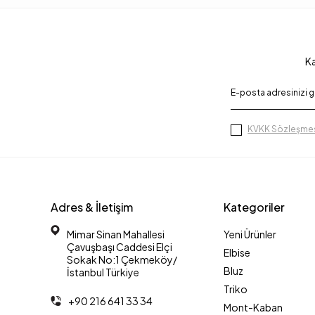
Ka
KVKK Sözleşmes
Adres & İletişim
Kategoriler
Mimar Sinan Mahallesi
Yeni Ürünler
Çavuşbaşı Caddesi Elçi
Elbise
Sokak No:1 Çekmeköy/
Bluz
İstanbul Türkiye
Triko
+90 216 641 33 34
Mont-Kaban