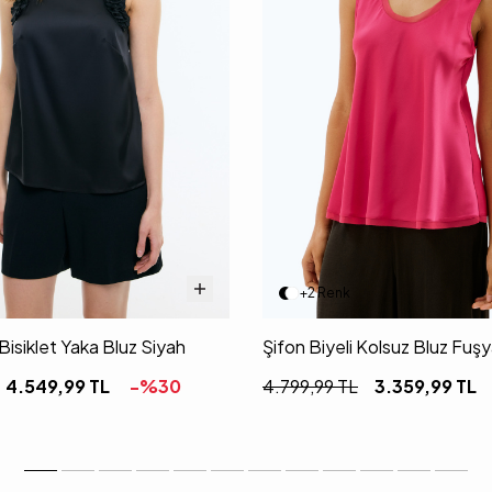
+2 Renk
 Bisiklet Yaka Bluz Siyah
Şifon Biyeli Kolsuz Bluz Fuş
4.549,99
TL
-%
30
4.799,99
TL
3.359,99
TL