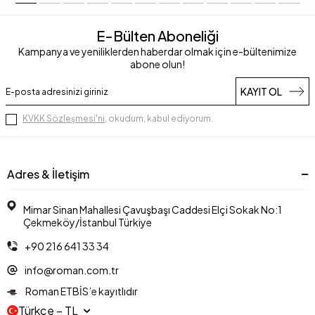
E-Bülten Aboneliği
Kampanya ve yeniliklerden haberdar olmak için e-bültenimize
abone olun!
KAYIT OL
KVKK Sözleşmesi'ni
, okudum, kabul ediyorum.
Adres & İletişim
Mimar Sinan Mahallesi Çavuşbaşı Caddesi Elçi Sokak No:1
Çekmeköy/İstanbul Türkiye
+90 216 641 33 34
info@roman.com.tr
Roman ETBİS’e kayıtlıdır
Türkçe − TL