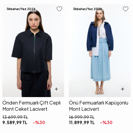
İlkbahar/Yaz 2026
İlkbahar/Yaz 2026
Önden Fermuarlı Çift Cepli
Önü Fermuarlarlı Kapüşonlu
Mont Ceket Lacivert
Mont Lacivert
13.699,99
TL
16.999,99
TL
9.589,99
TL
-%
30
11.899,99
TL
-%
30