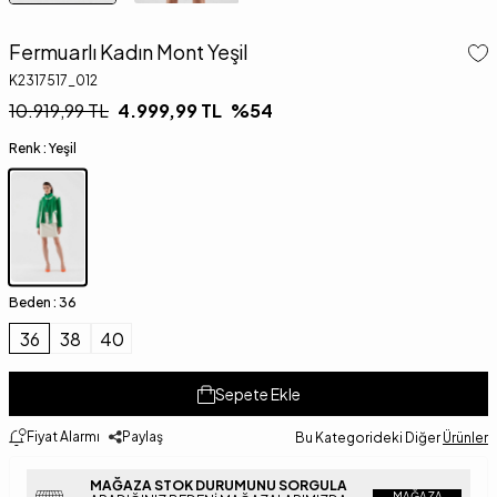
Fermuarlı Kadın Mont Yeşil
K2317517_012
10.919,99
TL
4.999,99
TL
%
54
Renk :
Yeşil
Beden :
36
36
38
40
Sepete Ekle
Fiyat Alarmı
Paylaş
Bu Kategorideki Diğer
Ürünler
MAĞAZA STOK DURUMUNU SORGULA
MAĞAZA