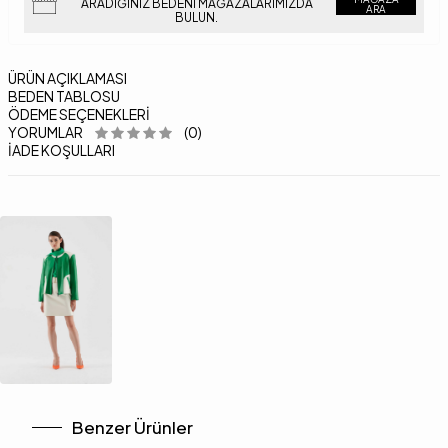
ARADIĞINIZ BEDENI MAĞAZALARIMIZDA
ARA
BULUN.
ÜRÜN AÇIKLAMASI
BEDEN TABLOSU
ÖDEME SEÇENEKLERI
YORUMLAR
(0)
İADE KOŞULLARI
Benzer Ürünler