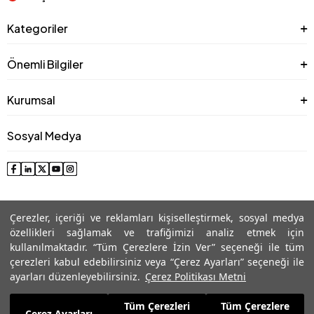
Kategoriler
Önemli Bilgiler
Kurumsal
Sosyal Medya
Çerezler, içeriği ve reklamları kişiselleştirmek, sosyal medya
özellikleri sağlamak ve trafiğimizi analiz etmek için
kullanılmaktadır. “Tüm Çerezlere İzin Ver” seçeneği ile tüm
çerezleri kabul edebilirsiniz veya “Çerez Ayarları” seçeneği ile
© 2025 Roman® Tüm Hakları Saklıdır, İzinsiz kullanılamaz
ayarları düzenleyebilirsiniz.
Çerez Politikası Metni
Tüm Çerezleri
Tüm Çerezlere
10.919,99
TL
Çerez Ayarları