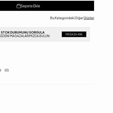
Sepete Ekle
Bu Kategorideki Diğer
Ürünler
 STOK DURUMUNU SORGULA
MAĞAZA ARA
BEDENI MAĞAZALARIMIZDA BULUN.
(0)