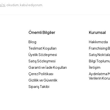
i'ni
, okudum, kabul ediyorum.
Önemli Bilgiler
Kurumsal
Blog
Hakkımızda
Teslimat Koşulları
Franchising 
Üyelik Sözleşmesi
Satış Noktala
Satış Sözleşmesi
Bilgi Toplumu
Garanti ve İade Koşulları
İletişim
Çerez Politikası
Aydınlatma Me
Verilerin Kor
Gizlilik ve Güvenlik
Sipariş Takibi