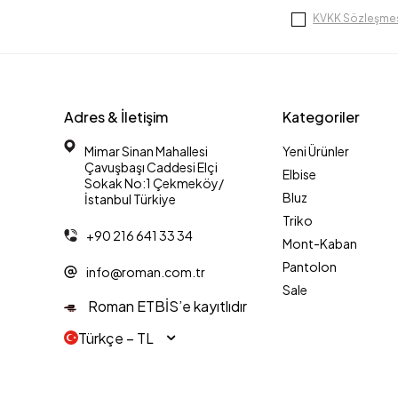
KVKK Sözleşmes
Adres & İletişim
Kategoriler
Mimar Sinan Mahallesi
Yeni Ürünler
Çavuşbaşı Caddesi Elçi
Elbise
Sokak No:1 Çekmeköy/
Bluz
İstanbul Türkiye
Triko
+90 216 641 33 34
Mont-Kaban
Pantolon
info@roman.com.tr
Sale
Roman ETBİS’e kayıtlıdır
Türkçe − TL