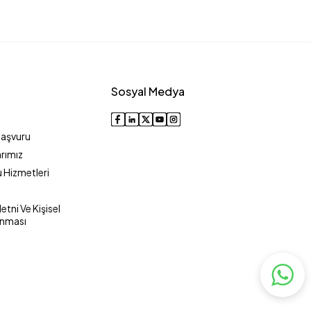
Sosyal Medya
Başvuru
rımız
 Hizmetleri
tni Ve Kişisel
unması