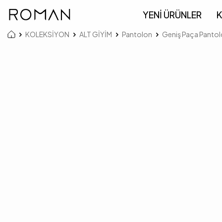
YENİ ÜRÜNLER
K
KOLEKSİYON
ALT GİYİM
Pantolon
Geniş Paça Pantol