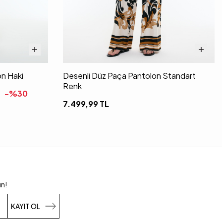
on Haki
Desenli Düz Paça Pantolon Standart
Renk
-%
30
7.499,99
TL
un!
KAYIT OL