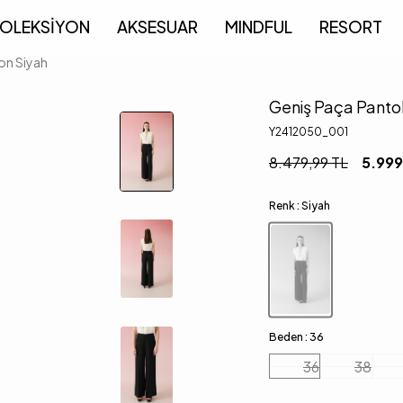
OLEKSİYON
AKSESUAR
MINDFUL
RESORT
on Siyah
Geniş Paça Panto
Y2412050_001
8.479,99
TL
5.999
Renk :
Siyah
Beden :
36
36
38