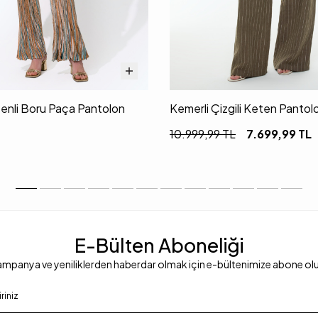
senli Boru Paça Pantolon
Kemerli Çizgili Keten Pantol
10.999,99
TL
7.699,99
TL
E-Bülten Aboneliği
mpanya ve yeniliklerden haberdar olmak için e-bültenimize abone ol