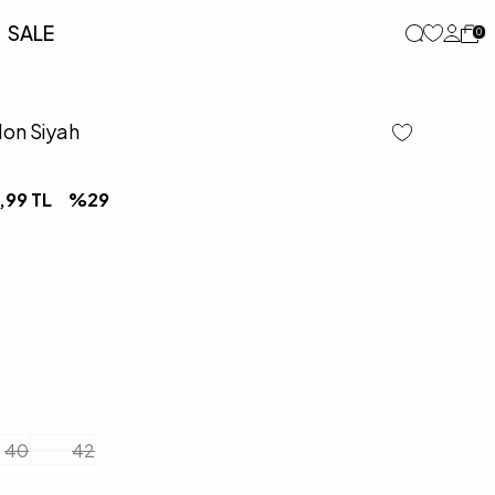
SALE
0
lon Siyah
,99
TL
%
29
40
42