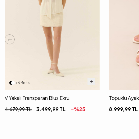
+3 Renk
V Yakalı Transparan Bluz Ekru
Topuklu Aya
4.679,99
TL
3.499,99
TL
-%
25
8.999,99
TL