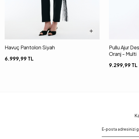
Havuç Pantolon Siyah
Pullu Ajur De
Oranj - Multi
6.999,99
TL
9.299,99
TL
Ka