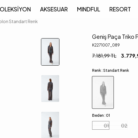
OLEKSİYON
AKSESUAR
MINDFUL
RESORT
olon Standart Renk
Geniş Paça Triko 
K2271007_089
7.181,99
TL
3.779,
Renk :
Standart Renk
Beden :
01
01
02