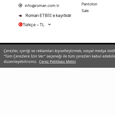
Pantolon
info@roman.com.tr
Sale
Roman ETBİS’e kayıtlıdır
Türkçe − TL
© 2025 Roman® Tüm Hakları Saklıdır, İzinsiz kullanılamaz
Çerezler, içeriği ve reklamları kişiselleştirmek, sosyal medya özel
“Tüm Çerezlere İzin Ver” seçeneği ile tüm çerezleri kabul edebilir
düzenleyebilirsiniz.
Çerez Politikası Metni