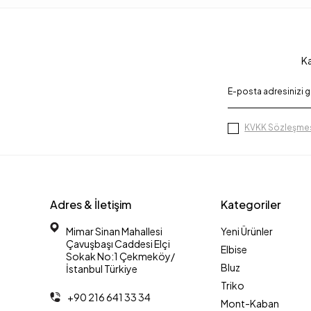
Ka
KVKK Sözleşmes
Adres & İletişim
Kategoriler
Mimar Sinan Mahallesi
Yeni Ürünler
Çavuşbaşı Caddesi Elçi
Elbise
Sokak No:1 Çekmeköy/
Bluz
İstanbul Türkiye
Triko
+90 216 641 33 34
Mont-Kaban