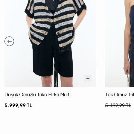
Düşük Omuzlu Triko Hırka Multi
Tek Omuz Tri
5.999,99
TL
5.499,99
TL