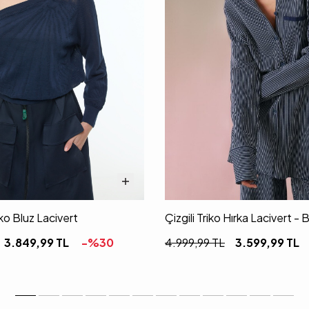
ko Bluz Lacivert
Çizgili Triko Hırka Lacivert -
3.849,99
TL
-%
30
4.999,99
TL
3.599,99
TL