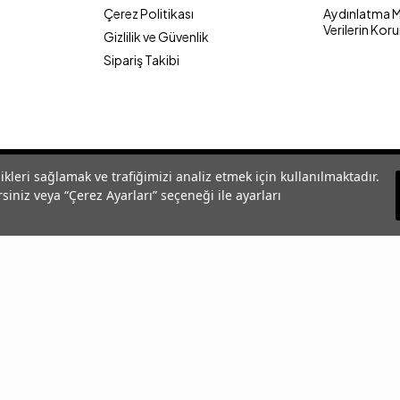
Çerez Politikası
Aydınlatma Me
Verilerin Kor
Gizlilik ve Güvenlik
Sipariş Takibi
likleri sağlamak ve trafiğimizi analiz etmek için kullanılmaktadır.
siniz veya “Çerez Ayarları” seçeneği ile ayarları