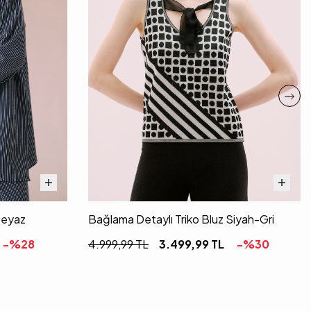
 Beyaz
Bağlama Detaylı Triko Bluz Siyah-Gri
-%
28
4.999,99
TL
3.499,99
TL
-%
30