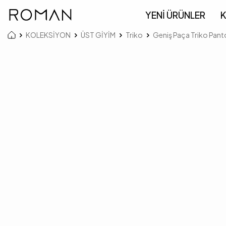
YENİ ÜRÜNLER
K
KOLEKSİYON
ÜST GİYİM
Triko
Geniş Paça Triko Pant