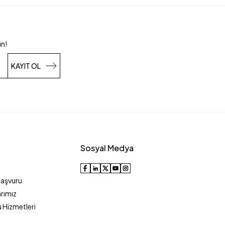
un!
KAYIT OL
Sosyal Medya
Başvuru
rımız
 Hizmetleri