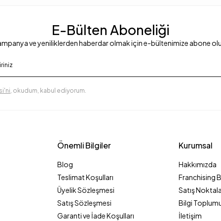
E-Bülten Aboneliği
mpanya ve yeniliklerden haberdar olmak için e-bültenimize abone ol
i'ni
, okudum, kabul ediyorum.
Önemli Bilgiler
Kurumsal
Blog
Hakkımızda
Teslimat Koşulları
Franchising 
Üyelik Sözleşmesi
Satış Noktala
Satış Sözleşmesi
Bilgi Toplumu
Garanti ve İade Koşulları
İletişim