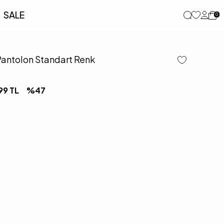
SALE
0
Pantolon Standart Renk
99
TL
%
47