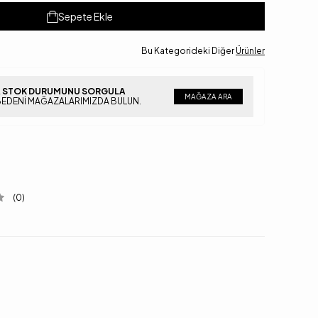
Sepete Ekle
Bu Kategorideki Diğer
Ürünler
 STOK DURUMUNU SORGULA
MAĞAZA ARA
BEDENI MAĞAZALARIMIZDA BULUN.
(0)