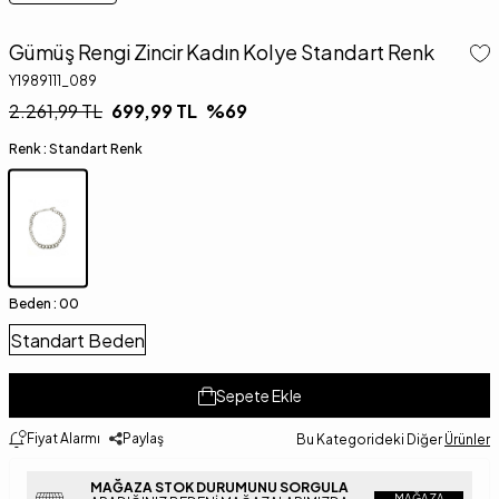
Gümüş Rengi Zincir Kadın Kolye Standart Renk
Y1989111_089
2.261,99
TL
699,99
TL
%
69
Renk :
Standart Renk
Beden :
00
Standart Beden
Sepete Ekle
Fiyat Alarmı
Paylaş
Bu Kategorideki Diğer
Ürünler
MAĞAZA STOK DURUMUNU SORGULA
MAĞAZA