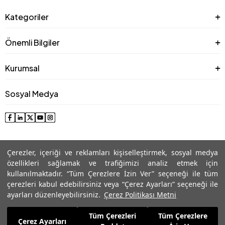
Kategoriler
Önemli Bilgiler
Kurumsal
Sosyal Medya
Çerezler, içeriği ve reklamları kişiselleştirmek, sosyal medya
özellikleri sağlamak ve trafiğimizi analiz etmek için
kullanılmaktadır. “Tüm Çerezlere İzin Ver” seçeneği ile tüm
çerezleri kabul edebilirsiniz veya “Çerez Ayarları” seçeneği ile
© 2025 Roman® Tüm Hakları Saklıdır, İzinsiz kullanılamaz
ayarları düzenleyebilirsiniz.
Çerez Politikası Metni
Tüm Çerezleri
Tüm Çerezlere
2.261,99
TL
Çerez Ayarları