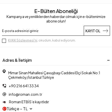
E-Bülten Aboneliği
Kampanya ve yeniliklerden haberdar olmak için e-bültenimize
abone olun!
KAYIT OL
KVKK Sözleşmesi'ni
, okudum, kabul ediyorum.
Adres & İletişim
Mimar Sinan Mahallesi Çavuşbaşı Caddesi Elçi Sokak No:1
Çekmeköy/İstanbul Türkiye
+90 216 641 33 34
info@roman.com.tr
Roman ETBİS’e kayıtlıdır
Türkçe − TL