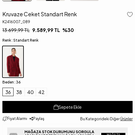
Kruvaze Ceket Standart Renk
K2416007_089
13.699,99
TL
9.589,99
TL
%
30
Renk :
Standart Renk
Beden :
36
36
38
40
42
Sepete Ekle
Fiyat Alarmı
Paylaş
Bu Kategorideki Diğer
Ürünler
MAĞAZA STOK DURUMUNU SORGULA
MAĞAZA