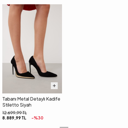
Tabanı Metal Detaylı Kadife
Stiletto Siyah
12.699,99
TL
8.889,99
TL
-%
30