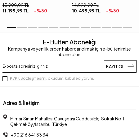
15.999,99
TL
14.999,99
TL
11.199,99
TL
-%
30
10.499,99
TL
-%
30
E-Bülten Aboneliği
Kampanya ve yeniliklerden haberdar olmak için e-bültenimize
abone olun!
KAYIT OL
KVKK Sözleşmesi'ni
, okudum, kabul ediyorum.
Adres & İletişim
Mimar Sinan Mahallesi Çavuşbaşı Caddesi Elçi Sokak No:1
Çekmeköy/İstanbul Türkiye
+90 216 641 33 34