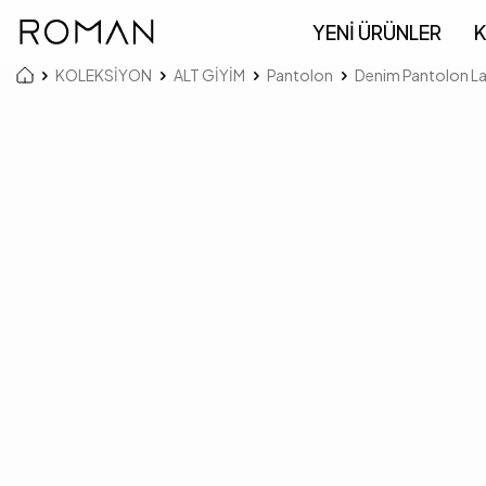
YENİ ÜRÜNLER
K
KOLEKSİYON
ALT GİYİM
Pantolon
Denim Pantolon La