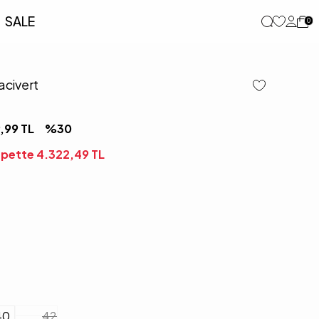
SALE
0
acivert
,99
TL
%
30
Sepette
4.322,49
TL
40
42