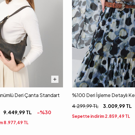
nümlü Deri Çanta Standart
%100 Deri İşleme Detaylı K
4.299,99
TL
3.009,99
TL
9.449,99
TL
-%
30
Sepette indirim
2.859,49
TL
im
8.977,49
TL