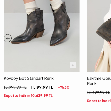
Kovboy Bot Standart Renk
Eskitme Görü
Renk
15.999,99
TL
11.199,99
TL
-%
30
13.499,99
TL
Sepette indirim
10.639,99
TL
Sepette indir