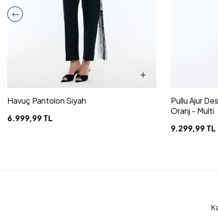
Havuç Pantolon Siyah
Pullu Ajur De
Oranj - Multi
6.999,99
TL
9.299,99
TL
Ka