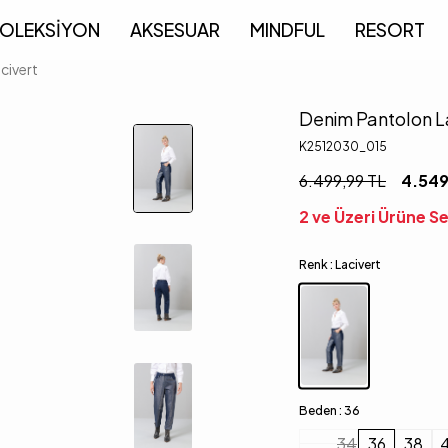
OLEKSİYON
AKSESUAR
MINDFUL
RESORT
civert
Denim Pantolon L
K2512030_015
6.499,99
TL
4.549
2 ve Üzeri Ürüne 
Renk :
Lacivert
Beden :
36
34
36
38