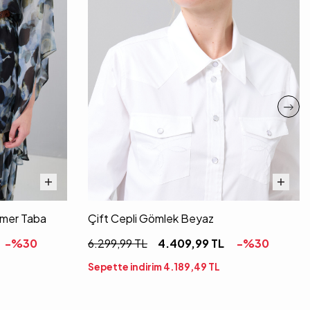
emer Taba
Çift Cepli Gömlek Beyaz
-%
30
6.299,99
TL
4.409,99
TL
-%
30
Sepette indirim
4.189,49
TL