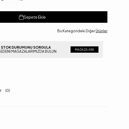
Sepete Ekle
Bu Kategorideki Diğer
Ürünler
 STOK DURUMUNU SORGULA
MAĞAZA ARA
BEDENI MAĞAZALARIMIZDA BULUN.
(0)