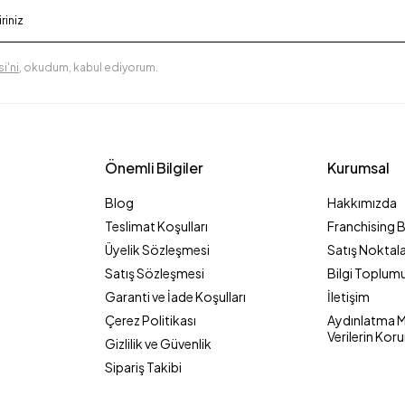
i'ni
, okudum, kabul ediyorum.
Önemli Bilgiler
Kurumsal
Blog
Hakkımızda
Teslimat Koşulları
Franchising 
Üyelik Sözleşmesi
Satış Noktala
Satış Sözleşmesi
Bilgi Toplumu
Garanti ve İade Koşulları
İletişim
Çerez Politikası
Aydınlatma Me
Verilerin Kor
Gizlilik ve Güvenlik
Sipariş Takibi