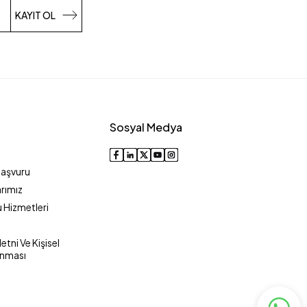
KAYIT OL
Sosyal Medya
Başvuru
rımız
 Hizmetleri
tni Ve Kişisel
unması