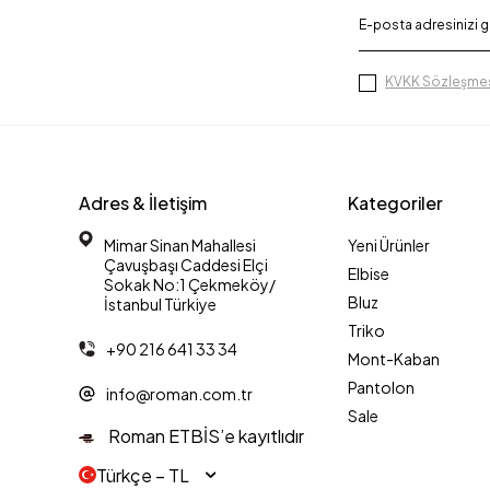
KVKK Sözleşmes
Adres & İletişim
Kategoriler
Mimar Sinan Mahallesi
Yeni Ürünler
Çavuşbaşı Caddesi Elçi
Elbise
Sokak No:1 Çekmeköy/
Bluz
İstanbul Türkiye
Triko
+90 216 641 33 34
Mont-Kaban
Pantolon
info@roman.com.tr
Sale
Roman ETBİS’e kayıtlıdır
Türkçe − TL