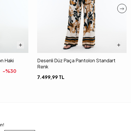
on Haki
Desenli Düz Paça Pantolon Standart
Renk
-%
30
7.499,99
TL
un!