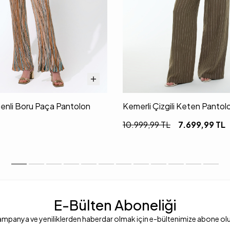
senli Boru Paça Pantolon
Kemerli Çizgili Keten Pantol
10.999,99
TL
7.699,99
TL
E-Bülten Aboneliği
mpanya ve yeniliklerden haberdar olmak için e-bültenimize abone ol