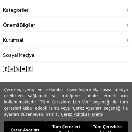
Kategoriler
Önemli Bilgiler
Kurumsal
Sosyal Medya
Çerezler, içeriği ve reklamları kişiselleştirmek, sosyal medya
özellikleri sağlamak ve trafiğimizi analiz etmek için
kullanılmaktadır. “Tüm Çerezlere İzin Ver” seçeneği ile tüm
çerezleri kabul edebilirsiniz veya “Çerez Ayarları” seçeneği ile
© 2025 Roman® Tüm Hakları Saklıdır, İzinsiz kullanılamaz
ayarları düzenleyebilirsiniz.
Çerez Politikası Metni
Tüm Çerezleri
Tüm Çerezlere
2.242,49
TL
Çerez Ayarları