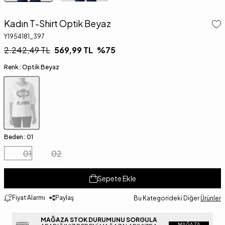
Kadın T-Shirt Optik Beyaz
Y1954181_397
2.242,49
TL
569,99
TL
%
75
Renk :
Optik Beyaz
Beden :
01
01
02
Sepete Ekle
Fiyat Alarmı
Paylaş
Bu Kategorideki Diğer
Ürünler
MAĞAZA STOK DURUMUNU SORGULA
MAĞAZA