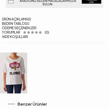
ARADIĞINIZ BEDENI MAĞAZALARIMIZDA
ARA
BULUN.
ÜRÜN AÇIKLAMASI
BEDEN TABLOSU
ÖDEME SEÇENEKLERI
YORUMLAR
(0)
İADE KOŞULLARI
Benzer Ürünler