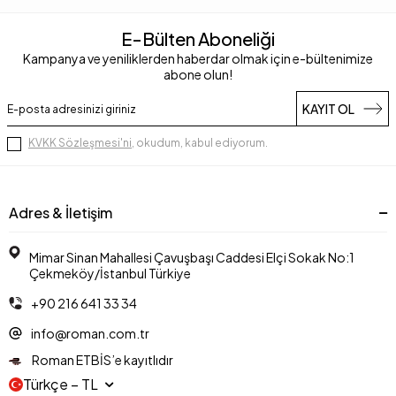
E-Bülten Aboneliği
Kampanya ve yeniliklerden haberdar olmak için e-bültenimize
abone olun!
KAYIT OL
KVKK Sözleşmesi'ni
, okudum, kabul ediyorum.
Adres & İletişim
Mimar Sinan Mahallesi Çavuşbaşı Caddesi Elçi Sokak No:1
Çekmeköy/İstanbul Türkiye
+90 216 641 33 34
info@roman.com.tr
Roman ETBİS’e kayıtlıdır
Türkçe − TL