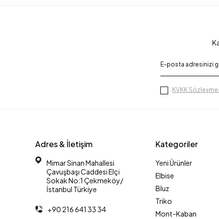
Ka
KVKK Sözleşmes
Adres & İletişim
Kategoriler
Mimar Sinan Mahallesi
Yeni Ürünler
Çavuşbaşı Caddesi Elçi
Elbise
Sokak No:1 Çekmeköy/
Bluz
İstanbul Türkiye
Triko
+90 216 641 33 34
Mont-Kaban