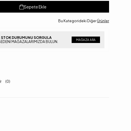
Sepete Ekle
Bu Kategorideki Diğer
Ürünler
 STOK DURUMUNU SORGULA
MAĞAZA ARA
BEDENI MAĞAZALARIMIZDA BULUN.
(0)