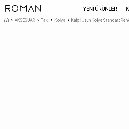
YENİ ÜRÜNLER
K
AKSESUAR
Takı
Kolye
Kalpli Uzun Kolye Standart Ren