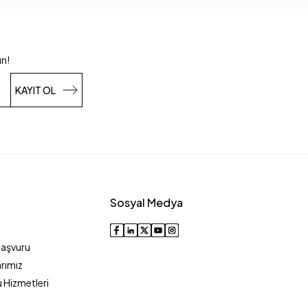
un!
KAYIT OL
Sosyal Medya
Başvuru
rımız
 Hizmetleri