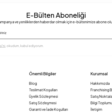
E-Bülten Aboneliği
mpanya ve yeniliklerden haberdar olmak için e-bültenimize abone ol
i'ni
, okudum, kabul ediyorum.
Önemli Bilgiler
Kurumsal
Blog
Hakkımızda
Teslimat Koşulları
Franchising 
Üyelik Sözleşmesi
Satış Noktala
Satış Sözleşmesi
Bilgi Toplumu
Garanti ve İade Koşulları
İletişim