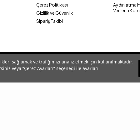
Çerez Politikası
Aydınlatma Me
Verilerin Kor
Gizlilik ve Güvenlik
Sipariş Takibi
likleri sağlamak ve trafiğimizi analiz etmek için kullanılmaktadır.
siniz veya “Çerez Ayarları” seçeneği ile ayarları