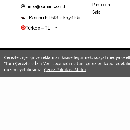
Pantolon
info@roman.com.tr
Sale
Roman ETBİS’e kayıtlıdır
Türkçe − TL
© 2025 Roman® Tüm Hakları Saklıdır, İzinsiz kullanılamaz
Çerezler, içeriği ve reklamları kişiselleştirmek, sosyal medya özel
“Tüm Çerezlere İzin Ver” seçeneği ile tüm çerezleri kabul edebilir
düzenleyebilirsiniz.
Çerez Politikası Metni