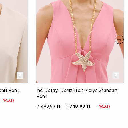
ndart Renk
İnci Detaylı Deniz Yıldızı Kolye Standart
Renk
-%
30
2.499,99
TL
1.749,99
TL
-%
30