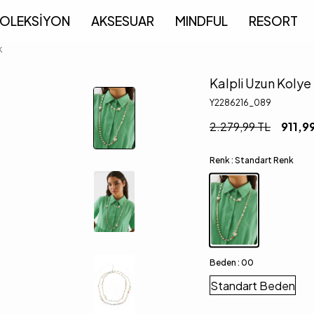
OLEKSİYON
AKSESUAR
MINDFUL
RESORT
k
Kalpli Uzun Kolye
Y2286216_089
2.279,99
TL
911,9
Renk :
Standart Renk
Beden :
00
Standart Beden