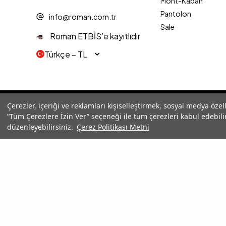
Mont-Kaban
Pantolon
info@roman.com.tr
Sale
Roman ETBİS’e kayıtlıdır
Türkçe − TL
© 2025 Roman® Tüm Hakları Saklıdır, İzinsiz kullanılamaz
Çerezler, içeriği ve reklamları kişiselleştirmek, sosyal medya özel
“Tüm Çerezlere İzin Ver” seçeneği ile tüm çerezleri kabul edebilir
düzenleyebilirsiniz.
Çerez Politikası Metni