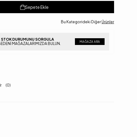
Sepete Ekle
Bu Kategorideki Diğer
Ürünler
 STOK DURUMUNU SORGULA
MAĞAZA ARA
BEDENI MAĞAZALARIMIZDA BULUN.
(0)