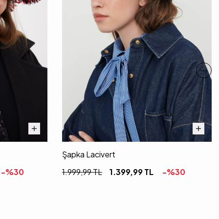
Şapka Lacivert
-%
30
1.999,99
TL
1.399,99
TL
-%
30