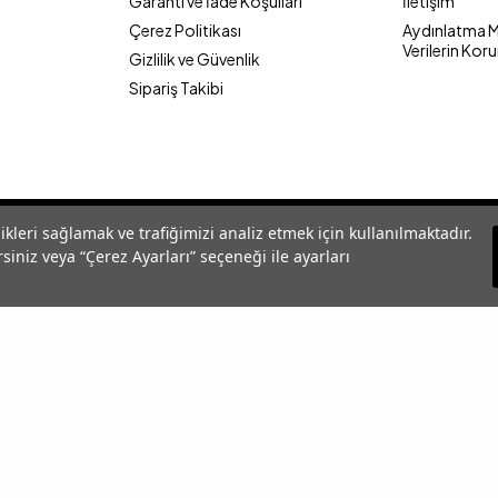
Garanti ve İade Koşulları
İletişim
Çerez Politikası
Aydınlatma Me
Verilerin Kor
Gizlilik ve Güvenlik
Sipariş Takibi
likleri sağlamak ve trafiğimizi analiz etmek için kullanılmaktadır.
siniz veya “Çerez Ayarları” seçeneği ile ayarları