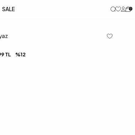
SALE
0
yaz
99
TL
%
12