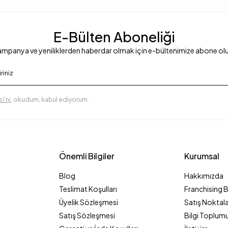
E-Bülten Aboneliği
mpanya ve yeniliklerden haberdar olmak için e-bültenimize abone ol
i'ni
, okudum, kabul ediyorum.
Önemli Bilgiler
Kurumsal
Blog
Hakkımızda
Teslimat Koşulları
Franchising 
Üyelik Sözleşmesi
Satış Noktala
Satış Sözleşmesi
Bilgi Toplumu