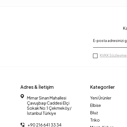
Ka
KVKK Sözleşmes
Adres & İletişim
Kategoriler
Mimar Sinan Mahallesi
Yeni Ürünler
Çavuşbaşı Caddesi Elçi
Elbise
Sokak No:1 Çekmeköy/
Bluz
İstanbul Türkiye
Triko
+90 216 641 33 34