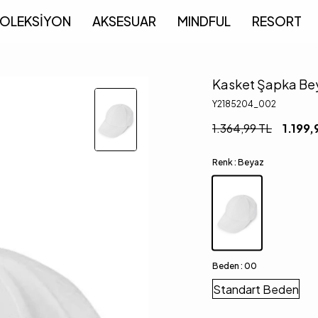
OLEKSİYON
AKSESUAR
MINDFUL
RESORT
Kasket Şapka Be
Y2185204_002
1.364,99
TL
1.199,
Renk :
Beyaz
Beden :
00
Standart Beden