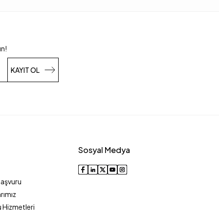
un!
KAYIT OL
Sosyal Medya
Başvuru
rımız
 Hizmetleri