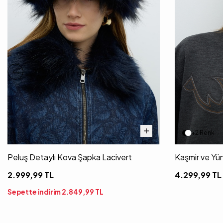
+2 Renk
Peluş Detaylı Kova Şapka Lacivert
Kaşmir ve Yün
2.999,99
TL
4.299,99
TL
Sepette indirim
2.849,99
TL