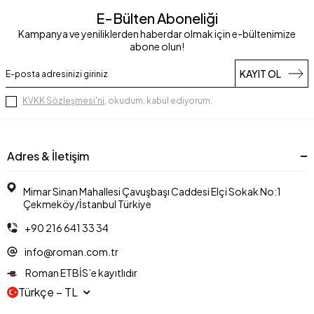
E-Bülten Aboneliği
Kampanya ve yeniliklerden haberdar olmak için e-bültenimize
abone olun!
KAYIT OL
KVKK Sözleşmesi'ni
, okudum, kabul ediyorum.
Adres & İletişim
Mimar Sinan Mahallesi Çavuşbaşı Caddesi Elçi Sokak No:1
Çekmeköy/İstanbul Türkiye
+90 216 641 33 34
info@roman.com.tr
Roman ETBİS’e kayıtlıdır
Türkçe − TL