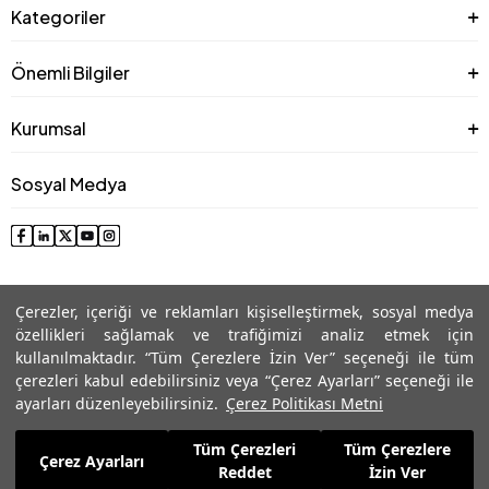
Kategoriler
Önemli Bilgiler
Kurumsal
Sosyal Medya
Çerezler, içeriği ve reklamları kişiselleştirmek, sosyal medya
özellikleri sağlamak ve trafiğimizi analiz etmek için
kullanılmaktadır. “Tüm Çerezlere İzin Ver” seçeneği ile tüm
çerezleri kabul edebilirsiniz veya “Çerez Ayarları” seçeneği ile
© 2025 Roman® Tüm Hakları Saklıdır, İzinsiz kullanılamaz
ayarları düzenleyebilirsiniz.
Çerez Politikası Metni
Tüm Çerezleri
Tüm Çerezlere
5.509,99
TL
Çerez Ayarları
Sepete Ekle
Reddet
İzin Ver
2.203,99
TL