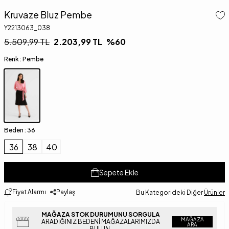
Kruvaze Bluz Pembe
Y2213063_038
5.509,99
TL
2.203,99
TL
%
60
Renk :
Pembe
Beden :
36
36
38
40
Sepete Ekle
Fiyat Alarmı
Paylaş
Bu Kategorideki Diğer
Ürünler
MAĞAZA STOK DURUMUNU SORGULA
MAĞAZA
ARADIĞINIZ BEDENI MAĞAZALARIMIZDA
ARA
BULUN.