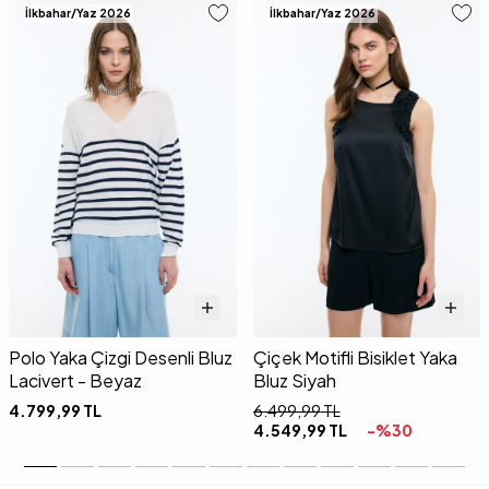
İlkbahar/Yaz 2026
İlkbahar/Yaz 2026
Polo Yaka Çizgi Desenli Bluz
Çiçek Motifli Bisiklet Yaka
Lacivert - Beyaz
Bluz Siyah
4.799,99
TL
6.499,99
TL
4.549,99
TL
-%
30