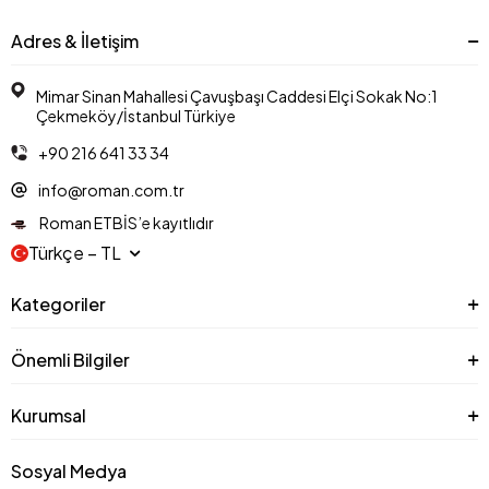
Adres & İletişim
Mimar Sinan Mahallesi Çavuşbaşı Caddesi Elçi Sokak No:1
Çekmeköy/İstanbul Türkiye
+90 216 641 33 34
info@roman.com.tr
Roman ETBİS’e kayıtlıdır
Türkçe − TL
Kategoriler
Önemli Bilgiler
Kurumsal
Sosyal Medya