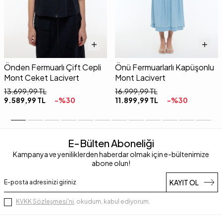
Önden Fermuarlı Çift Cepli
Önü Fermuarlarlı Kapüşonlu
Mont Ceket Lacivert
Mont Lacivert
13.699,99
TL
16.999,99
TL
9.589,99
TL
-%
30
11.899,99
TL
-%
30
E-Bülten Aboneliği
Kampanya ve yeniliklerden haberdar olmak için e-bültenimize
abone olun!
KAYIT OL
KVKK Sözleşmesi'ni
, okudum, kabul ediyorum.