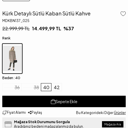
Kürk Detaylı Sütlü Kaban Sütlü Kahve
MDKBN137_025
22.999,99
TL
14.499,99
TL
%
37
Renk
Beden :
40
36
38
40
42
Sepete Ekle
Fiyat Alarmı
Paylaş
Bu Kategorideki Diğer
Ürünler
Mağaza Stok Durumunu Sorgula
Mağaza Ara
Aradığınız bedeni mağazalarımızda bulun.