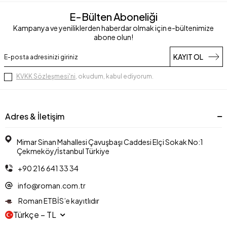
E-Bülten Aboneliği
Kampanya ve yeniliklerden haberdar olmak için e-bültenimize
abone olun!
KAYIT OL
KVKK Sözleşmesi'ni
, okudum, kabul ediyorum.
Adres & İletişim
Mimar Sinan Mahallesi Çavuşbaşı Caddesi Elçi Sokak No:1
Çekmeköy/İstanbul Türkiye
+90 216 641 33 34
info@roman.com.tr
Roman ETBİS’e kayıtlıdır
Türkçe − TL