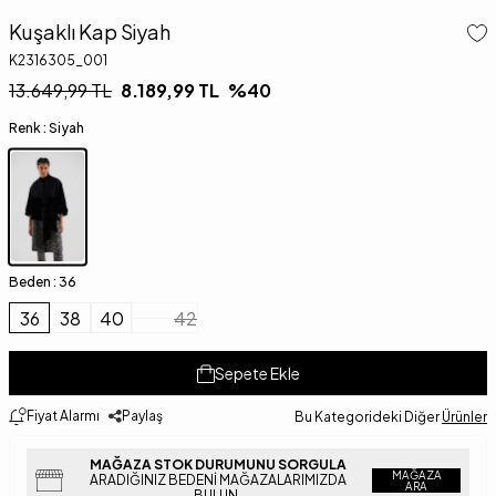
Kuşaklı Kap Siyah
K2316305_001
13.649,99
TL
8.189,99
TL
%
40
Renk :
Siyah
Beden :
36
36
38
40
42
Sepete Ekle
Fiyat Alarmı
Paylaş
Bu Kategorideki Diğer
Ürünler
MAĞAZA STOK DURUMUNU SORGULA
MAĞAZA
ARADIĞINIZ BEDENI MAĞAZALARIMIZDA
ARA
BULUN.