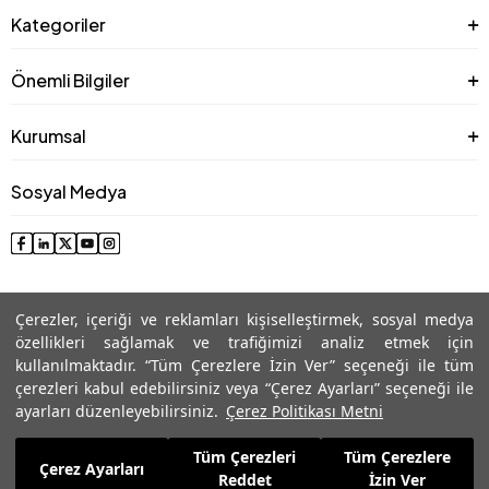
Kategoriler
Önemli Bilgiler
Kurumsal
Sosyal Medya
Çerezler, içeriği ve reklamları kişiselleştirmek, sosyal medya
özellikleri sağlamak ve trafiğimizi analiz etmek için
kullanılmaktadır. “Tüm Çerezlere İzin Ver” seçeneği ile tüm
çerezleri kabul edebilirsiniz veya “Çerez Ayarları” seçeneği ile
© 2025 Roman® Tüm Hakları Saklıdır, İzinsiz kullanılamaz
ayarları düzenleyebilirsiniz.
Çerez Politikası Metni
Tüm Çerezleri
Tüm Çerezlere
13.649,99
TL
Çerez Ayarları
Sepete Ekle
Reddet
İzin Ver