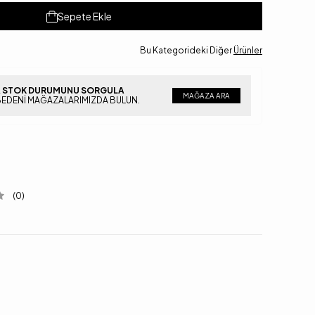
Sepete Ekle
Bu Kategorideki Diğer
Ürünler
 STOK DURUMUNU SORGULA
MAĞAZA ARA
BEDENI MAĞAZALARIMIZDA BULUN.
(0)