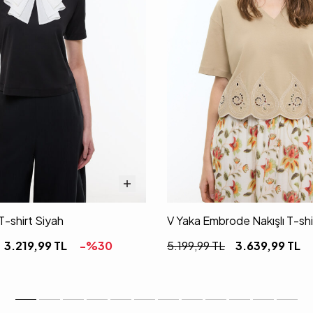
T-shirt Siyah
V Yaka Embrode Nakışlı T-sh
3.219,99
TL
-%
30
5.199,99
TL
3.639,99
TL