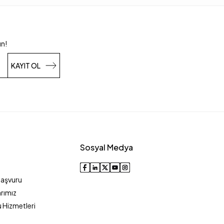
un!
KAYIT OL
Sosyal Medya
Başvuru
rımız
 Hizmetleri