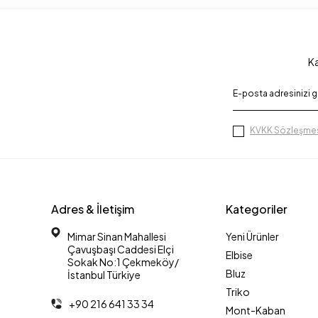
Ka
KVKK Sözleşmes
Adres & İletişim
Kategoriler
Mimar Sinan Mahallesi
Yeni Ürünler
Çavuşbaşı Caddesi Elçi
Elbise
Sokak No:1 Çekmeköy/
Bluz
İstanbul Türkiye
Triko
+90 216 641 33 34
Mont-Kaban