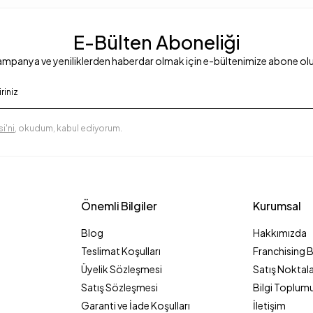
E-Bülten Aboneliği
mpanya ve yeniliklerden haberdar olmak için e-bültenimize abone ol
i'ni
, okudum, kabul ediyorum.
Önemli Bilgiler
Kurumsal
Blog
Hakkımızda
Teslimat Koşulları
Franchising 
Üyelik Sözleşmesi
Satış Noktala
Satış Sözleşmesi
Bilgi Toplumu
Garanti ve İade Koşulları
İletişim