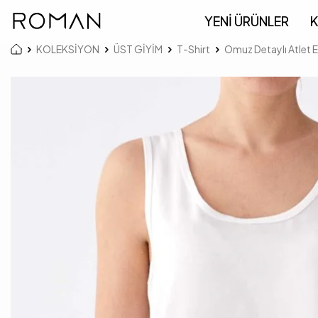
YENİ ÜRÜNLER
K
KOLEKSİYON
ÜST GİYİM
T-Shirt
Omuz Detaylı Atlet 