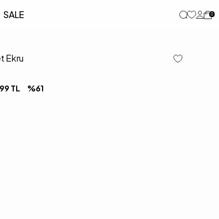
SALE
0
t Ekru
,99
TL
%
61