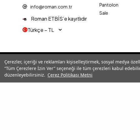
Pantolon
info@roman.com.tr
Sale
Roman ETBİS’e kayıtlıdır
Türkçe − TL
© 2025 Roman® Tüm Hakları Saklıdır, İzinsiz kullanılamaz
Çerezler, içeriği ve reklamları kişiselleştirmek, sosyal medya özel
“Tüm Çerezlere İzin Ver” seçeneği ile tüm çerezleri kabul edebilir
düzenleyebilirsiniz.
Çerez Politikası Metni