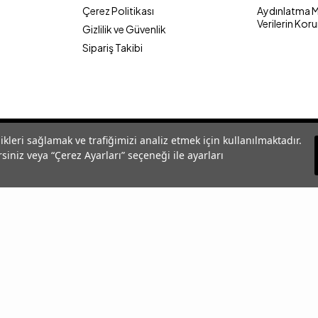
Çerez Politikası
Aydınlatma Me
Verilerin Kor
Gizlilik ve Güvenlik
Sipariş Takibi
likleri sağlamak ve trafiğimizi analiz etmek için kullanılmaktadır.
siniz veya “Çerez Ayarları” seçeneği ile ayarları