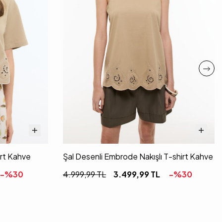
irt Kahve
Şal Desenli Embrode Nakışlı T-shirt Kahve
-%
30
4.999,99
TL
3.499,99
TL
-%
30