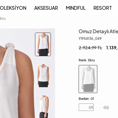
OLEKSİYON
AKSESUAR
MINDFUL
RESORT
Ekru
Omuz Detaylı Atle
Y1954136_049
2.924,99
TL
1.139
Renk :
Ekru
Beden :
01
01
02