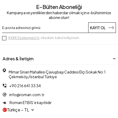
E-Bülten Aboneliği
Kampanya ve yeniliklerden haberdar olmak için e-bültenimize
abone olun!
KAYIT OL
KVKK Sözleşmesi'ni
, okudum, kabul ediyorum.
Adres & İletişim
Mimar Sinan Mahallesi Çavuşbaşı Caddesi Elçi Sokak No:1
Çekmeköy/İstanbul Türkiye
+90 216 641 33 34
info@roman.com.tr
Roman ETBİS’e kayıtlıdır
Türkçe − TL