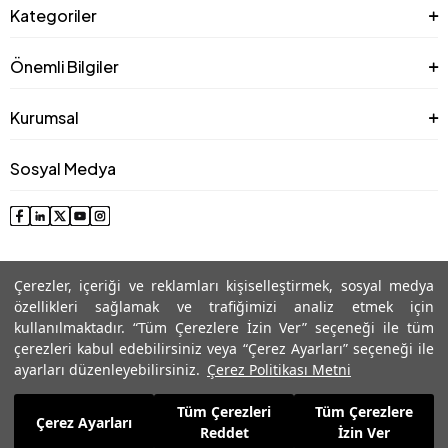
Kategoriler
Önemli Bilgiler
Kurumsal
Sosyal Medya
Çerezler, içeriği ve reklamları kişiselleştirmek, sosyal medya
özellikleri sağlamak ve trafiğimizi analiz etmek için
kullanılmaktadır. “Tüm Çerezlere İzin Ver” seçeneği ile tüm
çerezleri kabul edebilirsiniz veya “Çerez Ayarları” seçeneği ile
© 2025 Roman® Tüm Hakları Saklıdır, İzinsiz kullanılamaz
ayarları düzenleyebilirsiniz.
Çerez Politikası Metni
Tüm Çerezleri
Tüm Çerezlere
4.874,99
TL
Çerez Ayarları
Sepete Ekle
Reddet
İzin Ver
1.199,99
TL