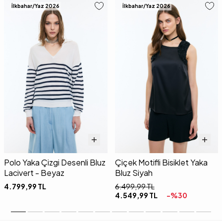
İlkbahar/Yaz 2026
İlkbahar/Yaz 2026
Polo Yaka Çizgi Desenli Bluz
Çiçek Motifli Bisiklet Yaka
Lacivert - Beyaz
Bluz Siyah
4.799,99
TL
6.499,99
TL
4.549,99
TL
-%
30