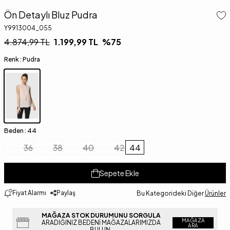
Ön Detaylı Bluz Pudra
Y9913004_055
4.874,99
TL
1.199,99
TL
%
75
Renk :
Pudra
Beden :
44
36
38
40
42
44
Sepete Ekle
Fiyat Alarmı
Paylaş
Bu Kategorideki Diğer
Ürünler
MAĞAZA STOK DURUMUNU SORGULA
MAĞAZA
ARADIĞINIZ BEDENI MAĞAZALARIMIZDA
ARA
BULUN.