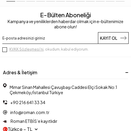
E-Bülten Aboneliği
Kampanya ve yeniliklerden haberdar olmak için e-bültenimize
abone olun!
KAYIT OL
KVKK Sözleşmesi'ni
, okudum, kabul ediyorum.
Adres & İletişim
Mimar Sinan Mahallesi Çavuşbaşı Caddesi Elçi Sokak No:1
Çekmeköy/İstanbul Türkiye
+90 216 641 33 34
info@roman.com.tr
Roman ETBİS’e kayıtlıdır
Türkçe − TL