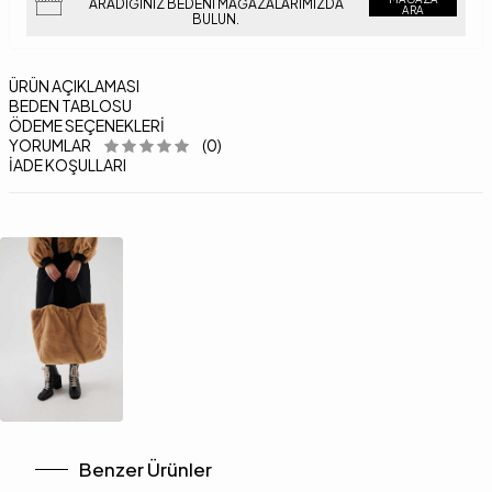
ARADIĞINIZ BEDENI MAĞAZALARIMIZDA
ARA
BULUN.
ÜRÜN AÇIKLAMASI
BEDEN TABLOSU
ÖDEME SEÇENEKLERI
YORUMLAR
(0)
İADE KOŞULLARI
Benzer Ürünler