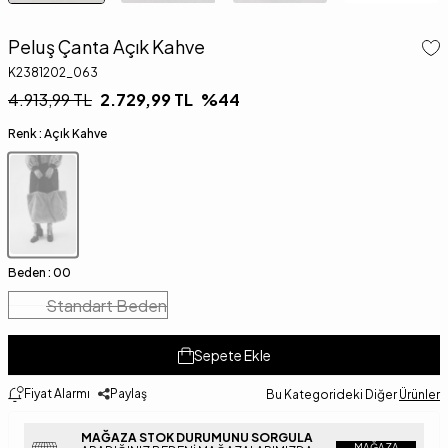
Peluş Çanta Açık Kahve
K2381202_063
4.913,99
TL
2.729,99
TL
%
44
Renk :
Açık Kahve
Beden :
00
Standart Beden
Sepete Ekle
Fiyat Alarmı
Paylaş
Bu Kategorideki Diğer
Ürünler
MAĞAZA STOK DURUMUNU SORGULA
MAĞAZA