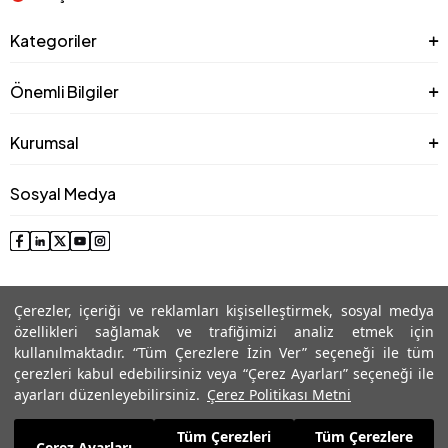
Kategoriler
Önemli Bilgiler
Kurumsal
Sosyal Medya
Çerezler, içeriği ve reklamları kişiselleştirmek, sosyal medya
özellikleri sağlamak ve trafiğimizi analiz etmek için
kullanılmaktadır. “Tüm Çerezlere İzin Ver” seçeneği ile tüm
çerezleri kabul edebilirsiniz veya “Çerez Ayarları” seçeneği ile
© 2025 Roman® Tüm Hakları Saklıdır, İzinsiz kullanılamaz
ayarları düzenleyebilirsiniz.
Çerez Politikası Metni
Tüm Çerezleri
Tüm Çerezlere
4.913,99
TL
Çerez Ayarları