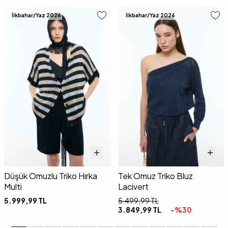
İlkbahar/Yaz 2026
İlkbahar/Yaz 2026
Düşük Omuzlu Triko Hırka
Tek Omuz Triko Bluz
Multi
Lacivert
5.999,99
TL
5.499,99
TL
3.849,99
TL
-%
30