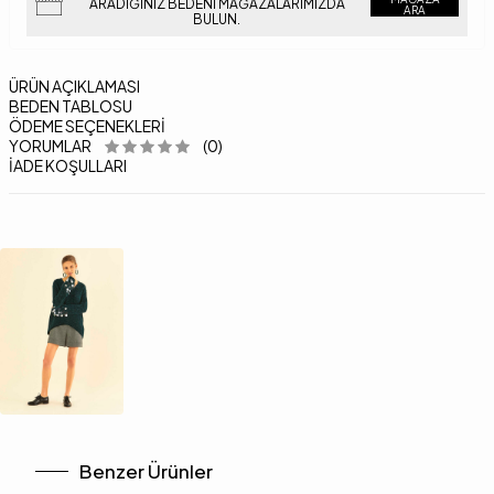
ARADIĞINIZ BEDENI MAĞAZALARIMIZDA
ARA
BULUN.
ÜRÜN AÇIKLAMASI
BEDEN TABLOSU
ÖDEME SEÇENEKLERI
YORUMLAR
(0)
İADE KOŞULLARI
Benzer Ürünler