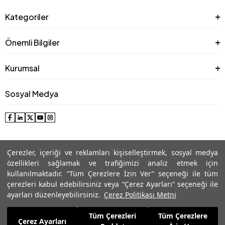
Kategoriler
Önemli Bilgiler
Kurumsal
Sosyal Medya
Çerezler, içeriği ve reklamları kişiselleştirmek, sosyal medya
özellikleri sağlamak ve trafiğimizi analiz etmek için
kullanılmaktadır. “Tüm Çerezlere İzin Ver” seçeneği ile tüm
çerezleri kabul edebilirsiniz veya “Çerez Ayarları” seçeneği ile
© 2025 Roman® Tüm Hakları Saklıdır, İzinsiz kullanılamaz
ayarları düzenleyebilirsiniz.
Çerez Politikası Metni
Tüm Çerezleri
Tüm Çerezlere
8.189,99
TL
Çerez Ayarları