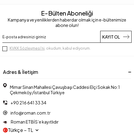
E-Bülten Aboneliği
Kampanya ve yeniliklerden haberdar olmak için e-bültenimize
abone olun!
KAYIT OL
KVKK Sözleşmesi'ni
, okudum, kabul ediyorum.
Adres & İletişim
Mimar Sinan Mahallesi Çavuşbaşı Caddesi Elçi Sokak No:1
Çekmeköy/İstanbul Türkiye
+90 216 641 33 34
info@roman.com.tr
Roman ETBİS’e kayıtlıdır
Türkçe − TL