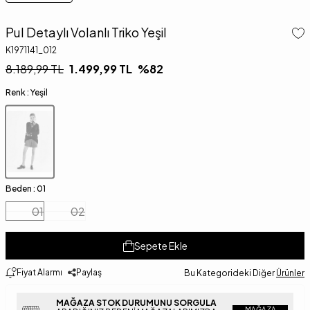
Pul Detaylı Volanlı Triko Yeşil
K1971141_012
8.189,99
TL
1.499,99
TL
%
82
Renk :
Yeşil
Beden :
01
01
02
Sepete Ekle
Fiyat Alarmı
Paylaş
Bu Kategorideki Diğer
Ürünler
MAĞAZA STOK DURUMUNU SORGULA
MAĞAZA