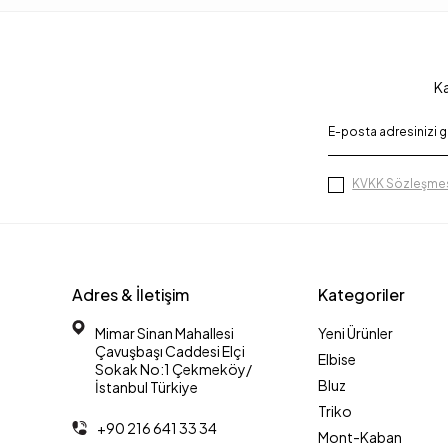
Ka
KVKK Sözleşmes
Adres & İletişim
Kategoriler
Mimar Sinan Mahallesi
Yeni Ürünler
Çavuşbaşı Caddesi Elçi
Elbise
Sokak No:1 Çekmeköy/
Bluz
İstanbul Türkiye
Triko
+90 216 641 33 34
Mont-Kaban