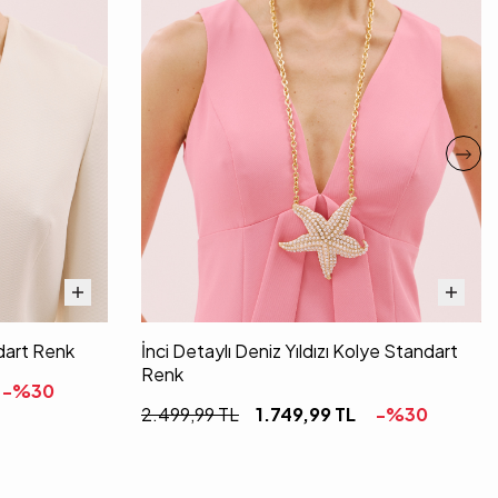
ndart Renk
İnci Detaylı Deniz Yıldızı Kolye Standart
Renk
-%
30
2.499,99
TL
1.749,99
TL
-%
30