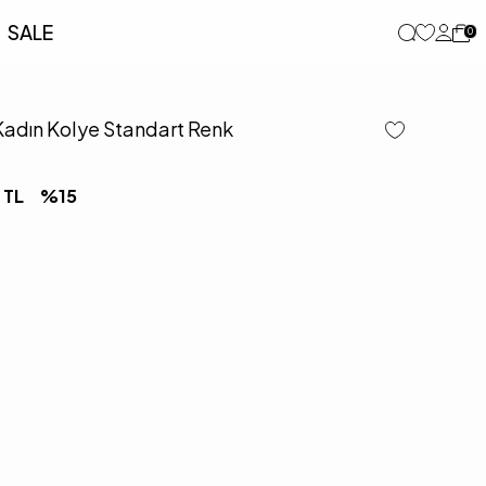
SALE
0
i Kadın Kolye Standart Renk
TL
%
15