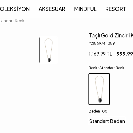
OLEKSİYON
AKSESUAR
MINDFUL
RESORT
 Standart Renk
Taşlı Gold Zincirl
Y2186974_089
1.169,99
TL
999,99
Renk :
Standart Renk
Beden :
00
Standart Beden