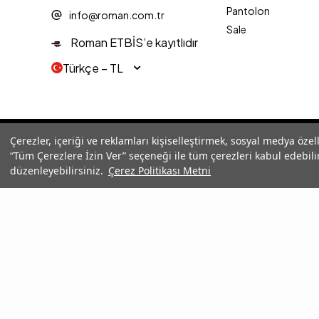
Pantolon
info@roman.com.tr
Sale
Roman ETBİS’e kayıtlıdır
Türkçe − TL
© 2025 Roman® Tüm Hakları Saklıdır, İzinsiz kullanılamaz
Çerezler, içeriği ve reklamları kişiselleştirmek, sosyal medya özel
“Tüm Çerezlere İzin Ver” seçeneği ile tüm çerezleri kabul edebilir
düzenleyebilirsiniz.
Çerez Politikası Metni