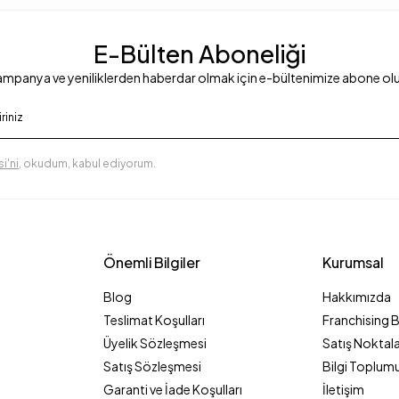
E-Bülten Aboneliği
mpanya ve yeniliklerden haberdar olmak için e-bültenimize abone ol
i'ni
, okudum, kabul ediyorum.
Önemli Bilgiler
Kurumsal
Blog
Hakkımızda
Teslimat Koşulları
Franchising 
Üyelik Sözleşmesi
Satış Noktala
Satış Sözleşmesi
Bilgi Toplumu
Garanti ve İade Koşulları
İletişim