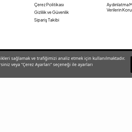
Çerez Politikası
Aydınlatma Me
Verilerin Kor
Gizlilik ve Güvenlik
Sipariş Takibi
likleri sağlamak ve trafiğimizi analiz etmek için kullanılmaktadır.
siniz veya “Çerez Ayarları” seçeneği ile ayarları