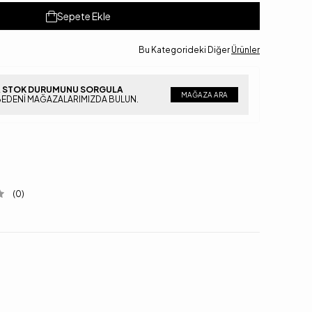
Sepete Ekle
Bu Kategorideki Diğer
Ürünler
 STOK DURUMUNU SORGULA
MAĞAZA ARA
BEDENI MAĞAZALARIMIZDA BULUN.
(0)