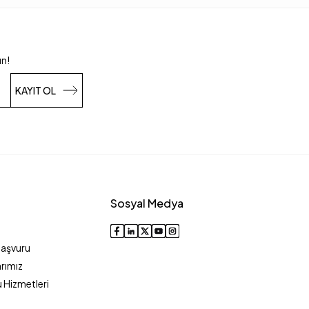
un!
KAYIT OL
Sosyal Medya
Başvuru
rımız
 Hizmetleri