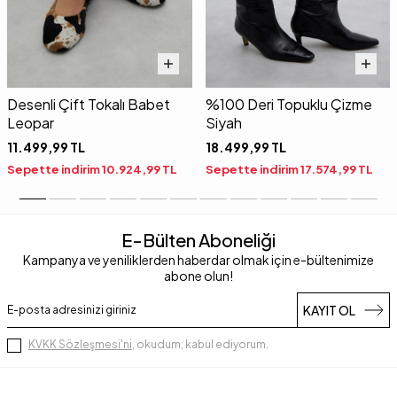
Desenli Çift Tokalı Babet
%100 Deri Topuklu Çizme
Leopar
Siyah
11.499,99
TL
18.499,99
TL
Sepette indirim
10.924,99
TL
Sepette indirim
17.574,99
TL
E-Bülten Aboneliği
Kampanya ve yeniliklerden haberdar olmak için e-bültenimize
abone olun!
KAYIT OL
KVKK Sözleşmesi'ni
, okudum, kabul ediyorum.