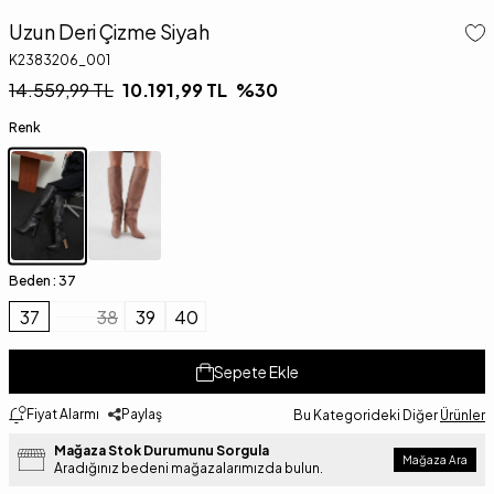
Uzun Deri Çizme Siyah
K2383206_001
14.559,99
TL
10.191,99
TL
%
30
Renk
Beden :
37
37
38
39
40
Sepete Ekle
Fiyat Alarmı
Paylaş
Bu Kategorideki Diğer
Ürünler
Mağaza Stok Durumunu Sorgula
Mağaza Ara
Aradığınız bedeni mağazalarımızda bulun.