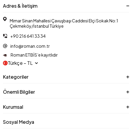
Adres & İletişim
Mimar Sinan Mahallesi Çavuşbaşı Caddesi Elçi Sokak No:1
Çekmeköy/İstanbul Türkiye
+90 216 641 33 34
info@roman.com.tr
Roman ETBİS’e kayıtlıdır
Türkçe − TL
Kategoriler
Önemli Bilgiler
Kurumsal
Sosyal Medya