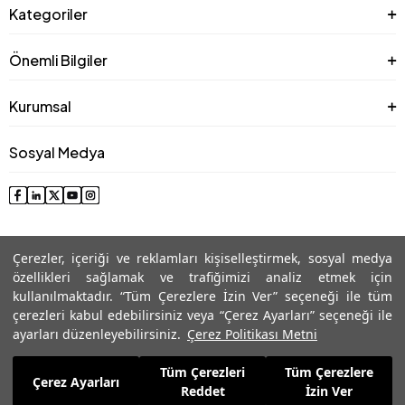
Kategoriler
Önemli Bilgiler
Kurumsal
Sosyal Medya
Çerezler, içeriği ve reklamları kişiselleştirmek, sosyal medya
özellikleri sağlamak ve trafiğimizi analiz etmek için
kullanılmaktadır. “Tüm Çerezlere İzin Ver” seçeneği ile tüm
çerezleri kabul edebilirsiniz veya “Çerez Ayarları” seçeneği ile
© 2025 Roman® Tüm Hakları Saklıdır, İzinsiz kullanılamaz
ayarları düzenleyebilirsiniz.
Çerez Politikası Metni
Tüm Çerezleri
Tüm Çerezlere
5.654,99
TL
Çerez Ayarları
Sepete Ekle
Reddet
İzin Ver
2.799,99
TL