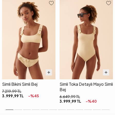
Simli Bikini Simli Bej
Simli Toka Detaylı Mayo Simli
Bej
7.219,99
TL
3.999,99
TL
-%
45
6.649,99
TL
3.999,99
TL
-%
40