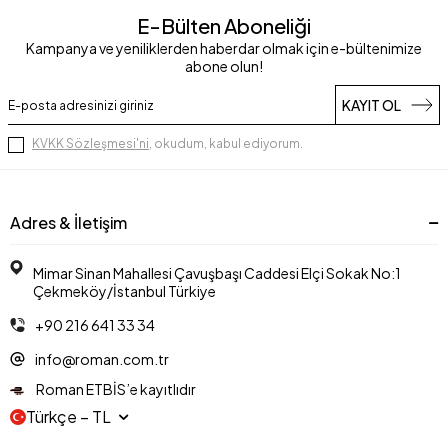
E-Bülten Aboneliği
Kampanya ve yeniliklerden haberdar olmak için e-bültenimize
abone olun!
KAYIT OL
KVKK Sözleşmesi'ni
, okudum, kabul ediyorum.
Adres & İletişim
Mimar Sinan Mahallesi Çavuşbaşı Caddesi Elçi Sokak No:1
Çekmeköy/İstanbul Türkiye
+90 216 641 33 34
info@roman.com.tr
Roman ETBİS’e kayıtlıdır
Türkçe − TL