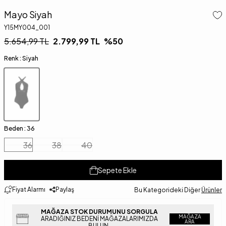
Mayo Siyah
Y15MY004_001
5.654,99
TL
2.799,99
TL
%
50
Renk :
Siyah
Beden :
36
36
38
40
Sepete Ekle
Fiyat Alarmı
Paylaş
Bu Kategorideki Diğer
Ürünler
MAĞAZA STOK DURUMUNU SORGULA
MAĞAZA
ARADIĞINIZ BEDENI MAĞAZALARIMIZDA
ARA
BULUN.