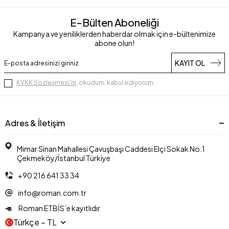
E-Bülten Aboneliği
Kampanya ve yeniliklerden haberdar olmak için e-bültenimize
abone olun!
KAYIT OL
KVKK Sözleşmesi'ni
, okudum, kabul ediyorum.
Adres & İletişim
Mimar Sinan Mahallesi Çavuşbaşı Caddesi Elçi Sokak No:1
Çekmeköy/İstanbul Türkiye
+90 216 641 33 34
info@roman.com.tr
Roman ETBİS’e kayıtlıdır
Türkçe − TL