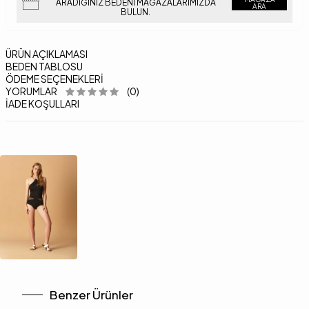
ARADIĞINIZ BEDENI MAĞAZALARIMIZDA
ARA
BULUN.
ÜRÜN AÇIKLAMASI
BEDEN TABLOSU
ÖDEME SEÇENEKLERI
YORUMLAR
(0)
İADE KOŞULLARI
Benzer Ürünler