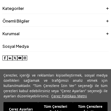
Kategoriler
Önemli Bilgiler
Kurumsal
Sosyal Medya
Çerezler, içeriği ve reklamları kişiselleştirmek, sosyal medya
özellikleri sağlamak ve trafiğimizi analiz etmek için
kullanılmaktadır. “Tüm Çerezlere İzin Ver” seçeneği ile tüm
çerezleri kabul edebilirsiniz veya “Çerez Ayarları” seçeneği ile
© 2025 Roman® Tüm Hakları Saklıdır, İzinsiz kullanılamaz
ayarları düzenleyebilirsiniz.
Çerez Politikası Metni
Tüm Çerezleri
Tüm Çerezlere
6.239,99
TL
Çerez Ayarları