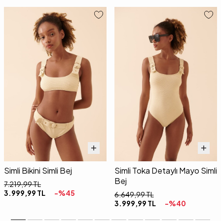
Simli Bikini Simli Bej
Simli Toka Detaylı Mayo Simli
Bej
7.219,99
TL
3.999,99
TL
-%
45
6.649,99
TL
3.999,99
TL
-%
40