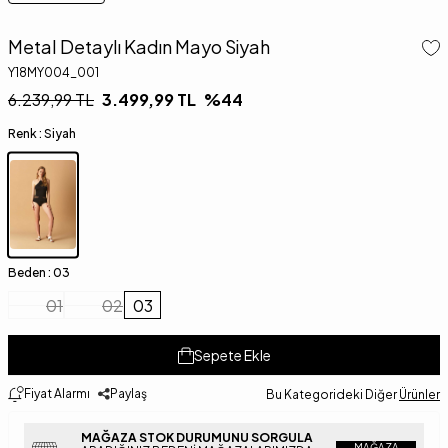
Metal Detaylı Kadın Mayo Siyah
Y18MY004_001
6.239,99
TL
3.499,99
TL
%
44
Renk :
Siyah
Beden :
03
01
02
03
Sepete Ekle
Fiyat Alarmı
Paylaş
Bu Kategorideki Diğer
Ürünler
MAĞAZA STOK DURUMUNU SORGULA
MAĞAZA