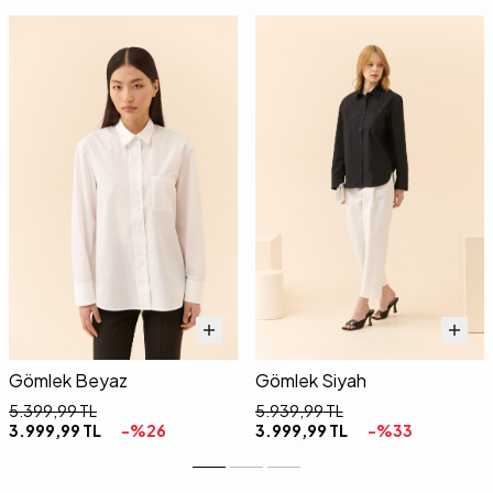
Gömlek Beyaz
Gömlek Siyah
5.399,99
TL
5.939,99
TL
3.999,99
TL
-%
26
3.999,99
TL
-%
33