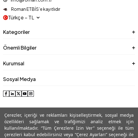
Roman ETBİS’e kayıtlıdır
Türkçe − TL
Kategoriler
Önemli Bilgiler
Kurumsal
Sosyal Medya
Çerezler, içeriği ve reklamları kişiselleştirmek, sosyal medya
özellikleri sağlamak ve trafiğimizi analiz etmek için
kullanılmaktadır. “Tüm Çerezlere İzin Ver” seçeneği ile tüm
çerezleri kabul edebilirsiniz veya “Çerez Ayarları” seçeneği ile
© 2025 Roman® Tüm Hakları Saklıdır, İzinsiz kullanılamaz