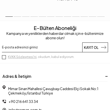
E-Bülten Aboneliği
Kampanya ve yeniliklerden haberdar olmak için e-bültenimize
abone olun!
KAYIT OL
KVKK Sözleşmesi'ni
, okudum, kabul ediyorum.
Adres & İletişim
Mimar Sinan Mahallesi Çavuşbaşı Caddesi Elçi Sokak No:1
Çekmeköy/İstanbul Türkiye
+90 216 641 33 34
info@roman.com.tr