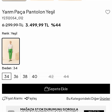
Yarım Paça Pantolon Yeşil
Y2312054_012
6.299,99
TL
3.499,99
TL
%
44
Renk :
Yeşil
Beden :
34
34
36
38
40
42
44
Sepete Ekle
Fiyat Alarmı
Paylaş
Bu Kategorideki Diğer
Ürünler
MAĞAZA STOK DURUMUNU SORGULA
MAĞAZA